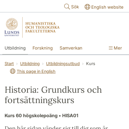
Hoppa till huvudinnehåll
Sök
English website
Utbildning
Forskning
Samverkan
Mer
Kontakt
Om fakulteterna
Start
Utbildning
Utbildningsutbud
Kurs
This page in English
Historia: Grundkurs och
fortsättningskurs
Kurs
60 högskolepoäng
• HISA01
Den här sidan vänder sig till dig som är