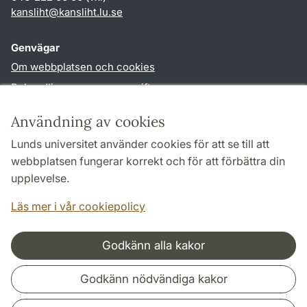
kansliht
@
kansliht.lu
.
se
Genvägar
Om webbplatsen och cookies
Behandling av personuppgifter
Tillgänglighetsredogörelse
Användning av cookies
TYPO3-login
Lunds universitet använder cookies för att se till att
webbplatsen fungerar korrekt och för att förbättra din
Följ oss i sociala medier
upplevelse.
Facebook
Youtube
Läs mer i vår cookiepolicy
Godkänn alla kakor
Samarbeten och nätverk
Godkänn nödvändiga kakor