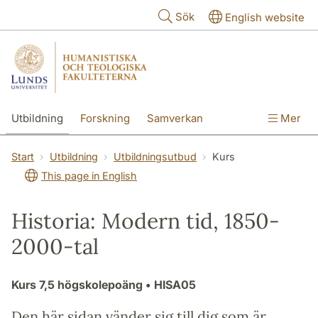
Hoppa till huvudinnehåll
Sök
English website
Utbildning
Forskning
Samverkan
Mer
Kontakt
Om fakulteterna
Start
Utbildning
Utbildningsutbud
Kurs
This page in English
Historia: Modern tid, 1850-
2000-tal
Kurs
7,5 högskolepoäng
• HISA05
Den här sidan vänder sig till dig som är