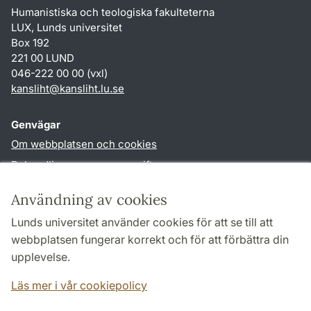
Humanistiska och teologiska fakulteterna
LUX, Lunds universitet
Box 192
221 00 LUND
046-222 00 00 (vxl)
kansliht
@
kansliht.lu
.
se
Genvägar
Om webbplatsen och cookies
Behandling av personuppgifter
Tillgänglighetsredogörelse
Användning av cookies
TYPO3-login
Lunds universitet använder cookies för att se till att
webbplatsen fungerar korrekt och för att förbättra din
Följ oss i sociala medier
upplevelse.
Facebook
Youtube
Läs mer i vår cookiepolicy