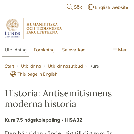
Hoppa till huvudinnehåll
Sök
English website
Utbildning
Forskning
Samverkan
Mer
Kontakt
Om fakulteterna
Start
Utbildning
Utbildningsutbud
Kurs
This page in English
Historia: Antisemitismens
moderna historia
Kurs
7,5 högskolepoäng
• HISA32
Den här sidan vänder sig till dig som är