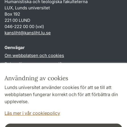
Humanistiska och teologiska fakulteterna
LUX, Lunds universitet
Box 192
221 00 LUND
046-222 00 00 (vxl)
kansliht
@
kansliht.lu
.
se
Genvägar
Om webbplatsen och cookies
Behandling av personuppgifter
Tillgänglighetsredogörelse
Användning av cookies
TYPO3-login
Lunds universitet använder cookies för att se till att
webbplatsen fungerar korrekt och för att förbättra din
Följ oss i sociala medier
upplevelse.
Facebook
Youtube
Läs mer i vår cookiepolicy