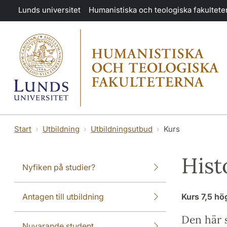
Hoppa till huvudinnehåll
Lunds universitet
Humanistiska och teologiska fakultete
Start
Utbildning
Utbildningsutbud
Kurs
Hist
Nyfiken på studier?
Antagen till utbildning
Kurs
7,5 h
Den här s
Nuvarande student