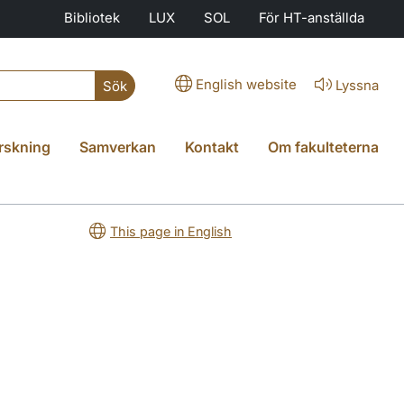
Bibliotek
LUX
SOL
För HT-anställda
English website
Lyssna
Sök
rskning
Samverkan
Kontakt
Om fakulteterna
This page in English