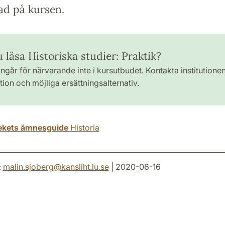
ad på kursen.
u läsa Historiska studier: Praktik?
ngår för närvarande inte i kursutbudet. Kontakta institutione
ion och möjliga ersättningsalternativ.
tekets ämnesguide
Historia
:
malin.sjoberg
@
kansliht.lu
.
se
| 2020-06-16