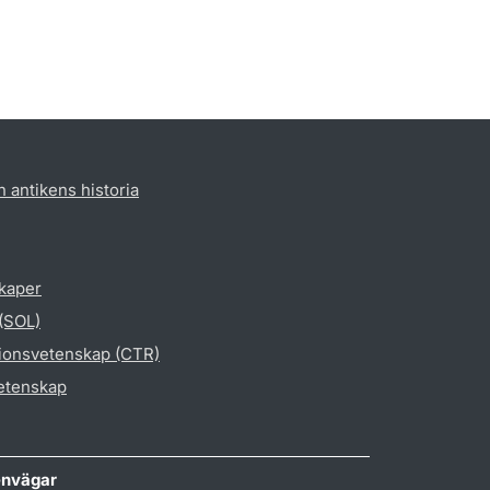
h antikens historia
skaper
 (SOL)
gionsvetenskap (CTR)
vetenskap
nvägar