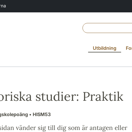
rna
Utbildning
Fo
oriska studier: Praktik
ögskolepoäng
• HISM53
idan vänder sig till dig som är antagen eller