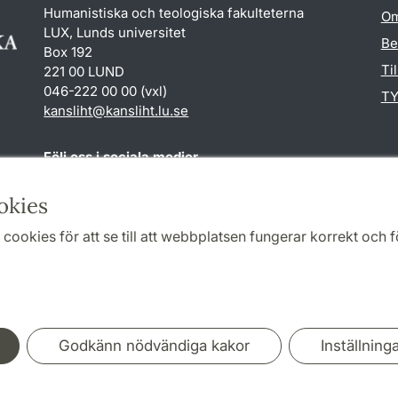
Humanistiska och teologiska fakulteterna
Om
LUX, Lunds universitet
Be
Box 192
Ti
221 00 LUND
046-222 00 00 (vxl)
TY
kansliht
@
kansliht.lu
.
se
Följ oss i sociala medier
Facebook
Youtube
okies
cookies för att se till att webbplatsen fungerar korrekt och fö
Samarbeten och nätverk
Godkänn nödvändiga kakor
Inställning