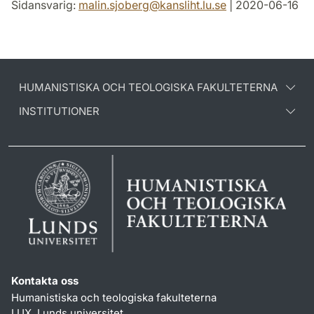
Sidansvarig:
malin.sjoberg
@
kansliht.lu
.
se
| 2020-06-16
HUMANISTISKA OCH TEOLOGISKA FAKULTETERNA
INSTITUTIONER
Kontakta oss
Humanistiska och teologiska fakulteterna
LUX, Lunds universitet