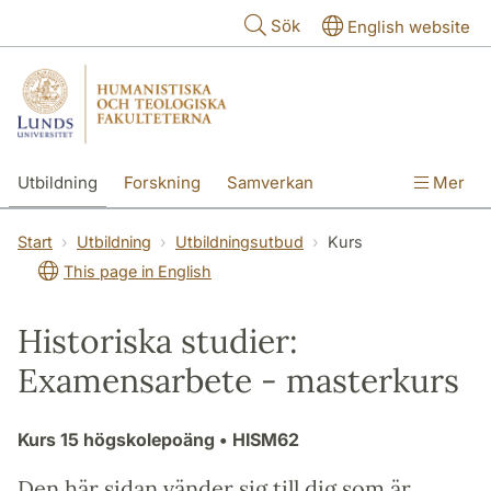
Hoppa till huvudinnehåll
Sök
English website
Utbildning
Forskning
Samverkan
Mer
Kontakt
Om fakulteterna
Start
Utbildning
Utbildningsutbud
Kurs
This page in English
Historiska studier:
Examensarbete - masterkurs
Kurs
15 högskolepoäng
• HISM62
Den här sidan vänder sig till dig som är