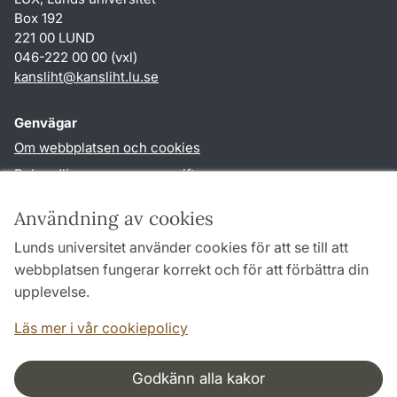
Box 192
221 00 LUND
046-222 00 00 (vxl)
kansliht
@
kansliht.lu
.
se
Genvägar
Om webbplatsen och cookies
Behandling av personuppgifter
Tillgänglighetsredogörelse
Användning av cookies
TYPO3-login
Lunds universitet använder cookies för att se till att
webbplatsen fungerar korrekt och för att förbättra din
Följ oss i sociala medier
upplevelse.
Facebook
Youtube
Läs mer i vår cookiepolicy
Godkänn alla kakor