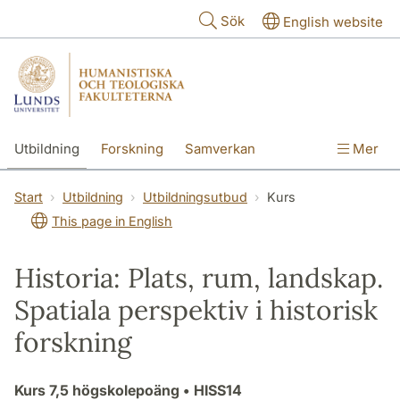
Hoppa till huvudinnehåll
Sök
English website
Utbildning
Forskning
Samverkan
Mer
Kontakt
Om fakulteterna
Start
Utbildning
Utbildningsutbud
Kurs
This page in English
Historia: Plats, rum, landskap.
Spatiala perspektiv i historisk
forskning
Kurs
7,5 högskolepoäng
• HISS14