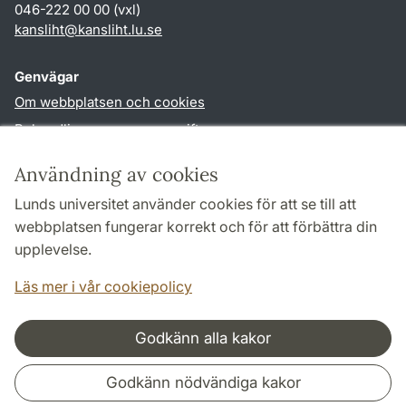
046-222 00 00 (vxl)
kansliht
@
kansliht.lu
.
se
Genvägar
Om webbplatsen och cookies
Behandling av personuppgifter
Tillgänglighetsredogörelse
Användning av cookies
TYPO3-login
Lunds universitet använder cookies för att se till att
webbplatsen fungerar korrekt och för att förbättra din
Följ oss i sociala medier
upplevelse.
Facebook
Youtube
Läs mer i vår cookiepolicy
Godkänn alla kakor
Samarbeten och nätverk
Godkänn nödvändiga kakor