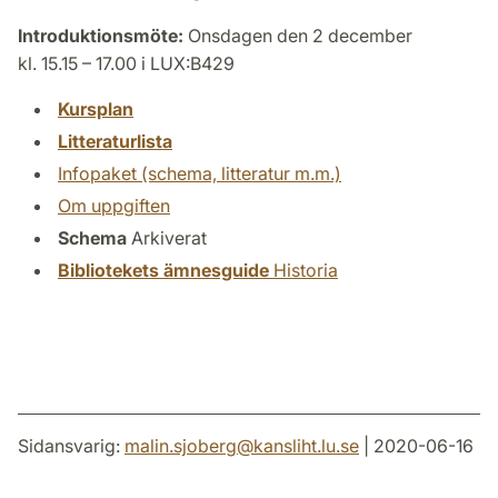
Introduktionsmöte:
Onsdagen den 2 december
kl. 15.15 – 17.00 i LUX:B429
Kursplan
Litteraturlista
Infopaket (schema, litteratur m.m.)
Om uppgiften
Schema
Arkiverat
Bibliotekets ämnesguide
Historia
Sidansvarig:
malin.sjoberg
@
kansliht.lu
.
se
| 2020-06-16