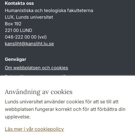
Kontakta oss
Humanistiska och teologiska fakulteterna
LUX, Lunds universitet
Box 192
221 00 LUND
046-222 00 00 (vxl)
kansliht
@
kansliht.lu
.
se
Genvägar
Om webbplatsen och cookies
Behandling av personuppgifter
Tillgänglighetsredogörelse
Användning av cookies
TYPO3-login
Lunds universitet använder cookies för att se till att
webbplatsen fungerar korrekt och för att förbättra din
Följ oss i sociala medier
upplevelse.
Facebook
Youtube
Läs mer i vår cookiepolicy