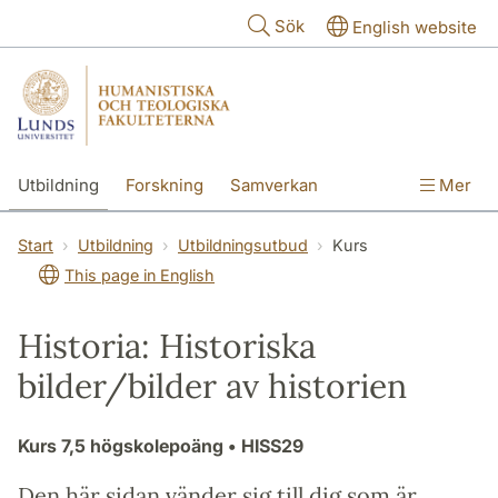
Hoppa till huvudinnehåll
Sök
English website
Utbildning
Forskning
Samverkan
Mer
Kontakt
Om fakulteterna
Start
Utbildning
Utbildningsutbud
Kurs
This page in English
Historia: Historiska
bilder/bilder av historien
Kurs
7,5 högskolepoäng
• HISS29
Den här sidan vänder sig till dig som är