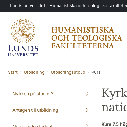
Hoppa till huvudinnehåll
Lunds universitet
Humanistiska och teologiska fakultete
Start
Utbildning
Utbildningsutbud
Kurs
Kyrk
Nyfiken på studier?
nati
Antagen till utbildning
Kurs
7,5 h
Nuvarande student