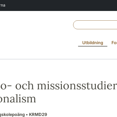
rna
Utbildning
Fo
o- och missionsstudie
onalism
ögskolepoäng
• KRMD29