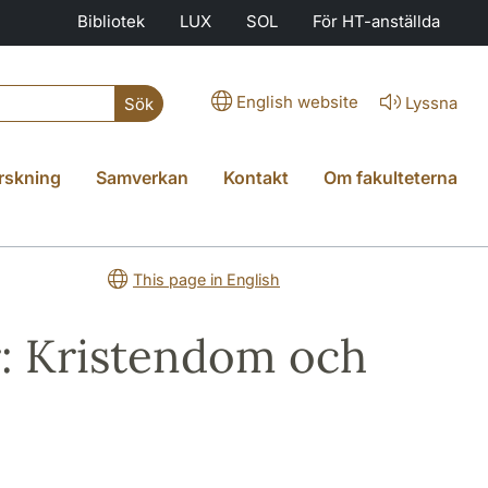
Bibliotek
LUX
SOL
För HT-anställda
English website
Lyssna
Sök
rskning
Samverkan
Kontakt
Om fakulteterna
This page in English
r: Kristendom och