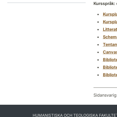
Kursspråk:
Kurspl
Kurspl
Littera
Schem
Tenta
Canva
Biblio
Biblio
Biblio
Sidansvarig
HUMANISTISKA OCH TEOLOGISKA FAKULTE