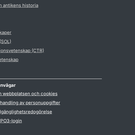
h antikens historia
skaper
 (SOL)
gionsvetenskap (CTR)
vetenskap
nvägar
 webbplatsen och cookies
handling av personuppgifter
llgänglighetsredogörelse
PO3-login