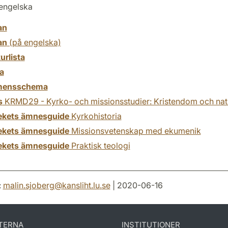
engelska
an
an
(på engelska)
turlista
a
mensschema
s
KRMD29 - Kyrko- och missionsstudier: Kristendom och nat
tekets ämnesguide
Kyrkohistoria
tekets ämnesguide
Missionsvetenskap med ekumenik
tekets ämnesguide
Praktisk teologi
:
malin.sjoberg
@
kansliht.lu
.
se
| 2020-06-16
TERNA
INSTITUTIONER