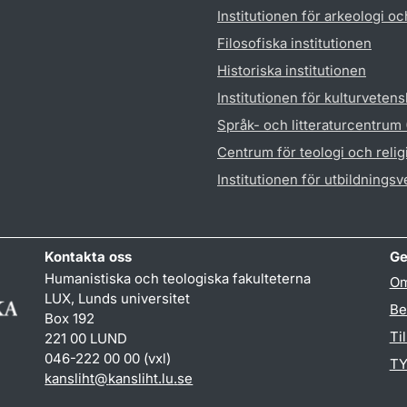
Institutionen för arkeologi oc
Filosofiska institutionen
Historiska institutionen
Institutionen för kulturveten
Språk- och litteraturcentrum
Centrum för teologi och reli
Institutionen för utbildnings
Kontakta oss
Ge
Humanistiska och teologiska fakulteterna
Om
LUX, Lunds universitet
Be
Box 192
Ti
221 00 LUND
046-222 00 00 (vxl)
TY
kansliht
@
kansliht.lu
.
se