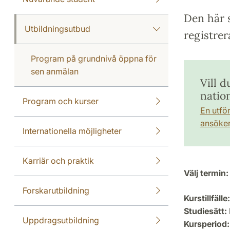
Den här s
Utbildningsutbud
registrer
Program på grundnivå öppna för
sen anmälan
Vill 
natio
Program och kurser
En utfö
ansöker 
Internationella möjligheter
Karriär och praktik
Välj termin:
Forskarutbildning
Kurstillfälle:
Studiesätt:
Uppdragsutbildning
Kursperiod: