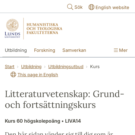
Hoppa till huvudinnehåll
Sök
English website
Utbildning
Forskning
Samverkan
Mer
Kontakt
Om fakulteterna
Start
Utbildning
Utbildningsutbud
Kurs
This page in English
Litteraturvetenskap: Grund-
och fortsättningskurs
Kurs
60 högskolepoäng
• LIVA14
Den här sidan vänder sig till dig som är