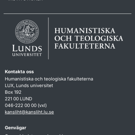
Kontakta oss
Humanistiska och teologiska fakulteterna
LUX, Lunds universitet
Box 192
221 00 LUND
046-222 00 00 (vxl)
kansliht
@
kansliht.lu
.
se
Genvägar