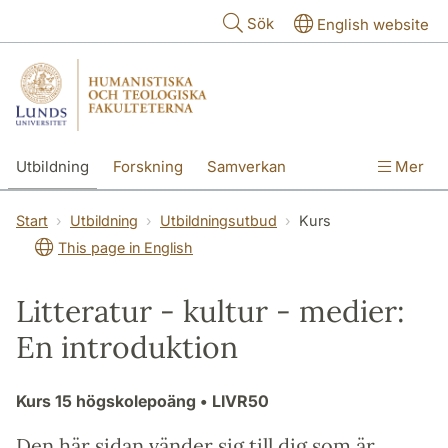
Hoppa till huvudinnehåll
Sök
English website
Utbildning
Forskning
Samverkan
Mer
Kontakt
Om fakulteterna
Start
Utbildning
Utbildningsutbud
Kurs
This page in English
Litteratur - kultur - medier:
En introduktion
Kurs
15 högskolepoäng
• LIVR50
Den här sidan vänder sig till dig som är