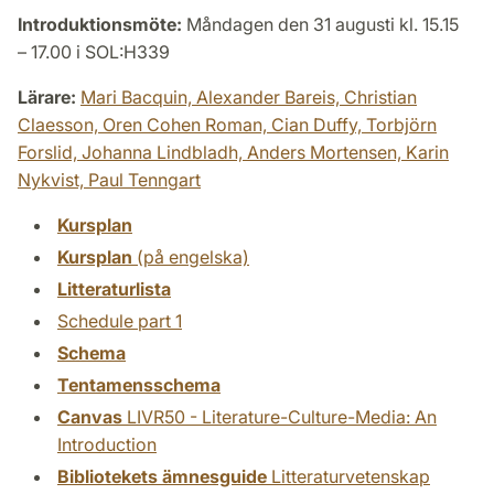
Introduktionsmöte:
Måndagen den 31 augusti kl. 15.15
– 17.00 i SOL:H339
Lärare:
Mari Bacquin,
Alexander Bareis,
Christian
Claesson,
Oren Cohen Roman,
Cian Duffy,
Torbjörn
Forslid,
Johanna Lindbladh,
Anders Mortensen,
Karin
Nykvist,
Paul Tenngart
Kursplan
Kursplan
(på engelska)
Litteraturlista
Schedule part 1
Schema
Tentamensschema
Canvas
LIVR50 - Literature-Culture-Media: An
Introduction
Bibliotekets ämnesguide
Litteraturvetenskap