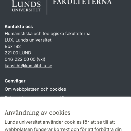
Kontakta oss
Humanistiska och teologiska fakulteterna
LUX, Lunds universitet
Box 192
221 00 LUND
046-222 00 00 (vxl)
kansliht
@
kansliht.lu
.
se
Genvägar
Om webbplatsen och cookies
Behandling av personuppgifter
Tillgänglighetsredogörelse
Användning av cookies
TYPO3-login
Lunds universitet använder cookies för att se till att
webbplatsen fungerar korrekt och för att förbättra din