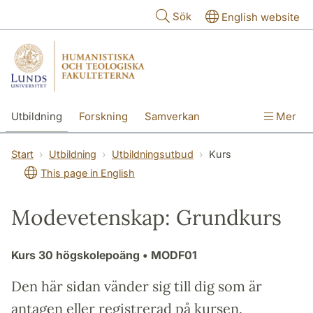
Hoppa till huvudinnehåll
Sök
English website
Utbildning
Forskning
Samverkan
Mer
Kontakt
Om fakulteterna
Start
Utbildning
Utbildningsutbud
Kurs
This page in English
Modevetenskap: Grundkurs
Kurs
30 högskolepoäng
• MODF01
Den här sidan vänder sig till dig som är
antagen eller registrerad på kursen.