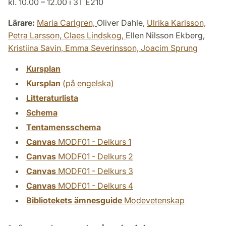
kl. 10.00 – 12.00 i 3T E210
Lärare:
Maria Carlgren,
Oliver Dahle,
Ulrika Karlsson,
Petra Larsson,
Claes Lindskog,
Ellen Nilsson Ekberg,
Kristiina Savin,
Emma Severinsson,
Joacim Sprung
Kursplan
Kursplan
(på engelska)
Litteraturlista
Schema
Tentamensschema
Canvas
MODF01 - Delkurs 1
Canvas
MODF01 - Delkurs 2
Canvas
MODF01 - Delkurs 3
Canvas
MODF01 - Delkurs 4
Bibliotekets ämnesguide
Modevetenskap