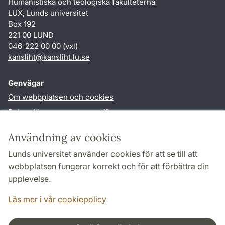
Humanistiska och teologiska fakulteterna
LUX, Lunds universitet
Box 192
221 00 LUND
046-222 00 00 (vxl)
kansliht
@
kansliht.lu
.
se
Genvägar
Om webbplatsen och cookies
Behandling av personuppgifter
Tillgänglighetsredogörelse
Användning av cookies
TYPO3-login
Lunds universitet använder cookies för att se till att
webbplatsen fungerar korrekt och för att förbättra din
Följ oss i sociala medier
upplevelse.
Facebook
Youtube
Läs mer i vår cookiepolicy