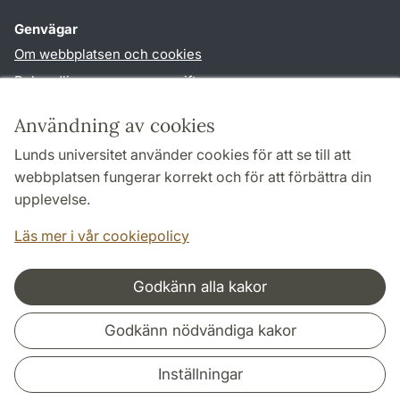
Genvägar
Om webbplatsen och cookies
Behandling av personuppgifter
Tillgänglighetsredogörelse
Användning av cookies
TYPO3-login
Lunds universitet använder cookies för att se till att
webbplatsen fungerar korrekt och för att förbättra din
Följ oss i sociala medier
upplevelse.
Facebook
Youtube
Läs mer i vår cookiepolicy
Godkänn alla kakor
Samarbeten och nätverk
Godkänn nödvändiga kakor
Inställningar