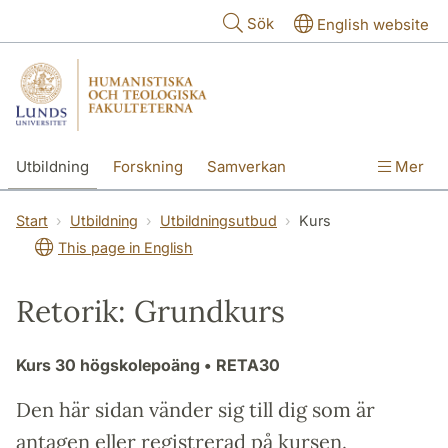
Hoppa till huvudinnehåll
Sök
English website
Utbildning
Forskning
Samverkan
Mer
Kontakt
Om fakulteterna
Start
Utbildning
Utbildningsutbud
Kurs
This page in English
Retorik: Grundkurs
Kurs
30 högskolepoäng
• RETA30
Den här sidan vänder sig till dig som är
antagen eller registrerad på kursen.