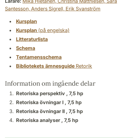
Lärare:
Mika Hietanen,
Christina Matthiesen,
Sara
Santesson,
Anders Sigrell,
Erik Svanström
Kursplan
Kursplan
(på engelska)
Litteraturlista
Schema
Tentamensschema
Bibliotekets ämnesguide
Retorik
Information om ingående delar
Retoriska perspektiv ,
7,5 hp
Retoriska övningar I ,
7,5 hp
Retoriska övningar II ,
7,5 hp
Retoriska analyser ,
7,5 hp