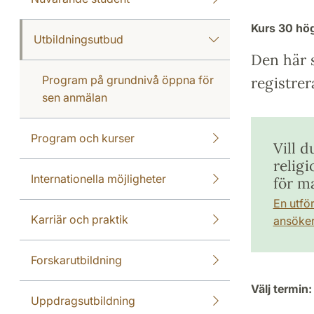
Kurs
30 hö
Utbildningsutbud
Den här s
Program på grundnivå öppna för
registrer
sen anmälan
Program och kurser
Vill d
relig
Internationella möjligheter
för m
En utfö
Karriär och praktik
ansöker 
Forskarutbildning
Välj termin:
Uppdragsutbildning