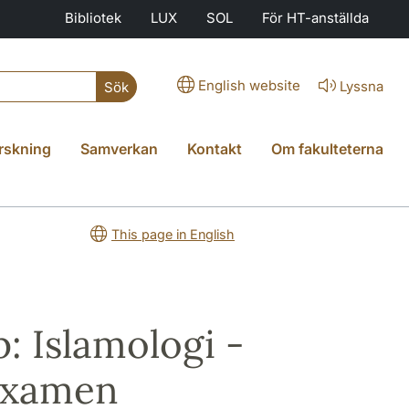
Bibliotek
LUX
SOL
För HT-anställda
English website
Lyssna
Sök
rskning
Samverkan
Kontakt
Om fakulteterna
This page in English
: Islamologi -
examen