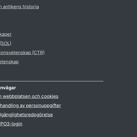
h antikens historia
skaper
 (SOL)
gionsvetenskap (CTR)
vetenskap
nvägar
 webbplatsen och cookies
handling av personuppgifter
llgänglighetsredogörelse
PO3-login