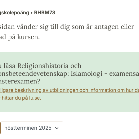
gskolepoäng
• RHBM73
idan vänder sig till dig som är antagen eller
ad på kursen.
u läsa Religionshistoria och
ionsbeteendevetenskap: Islamologi - examensa
asterexamen?
rligare beskrivning av utbildningen och information om hur d
hittar du på lu.se.