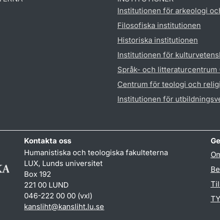
Institutionen för arkeologi oc
Filosofiska institutionen
Historiska institutionen
Institutionen för kulturveten
Språk- och litteraturcentrum
Centrum för teologi och reli
Institutionen för utbildnings
Kontakta oss
Ge
Humanistiska och teologiska fakulteterna
Om
LUX, Lunds universitet
Be
Box 192
Ti
221 00 LUND
046-222 00 00 (vxl)
TY
kansliht
@
kansliht.lu
.
se