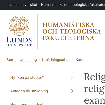
Hoppa till huvudinnehåll
Lunds universitet
Humanistiska och teologiska fakultete
Start
Utbildning
Utbildningsutbud
Kurs
Reli
Nyfiken på studier?
reli
Antagen till utbildning
exam
Nuvarande student