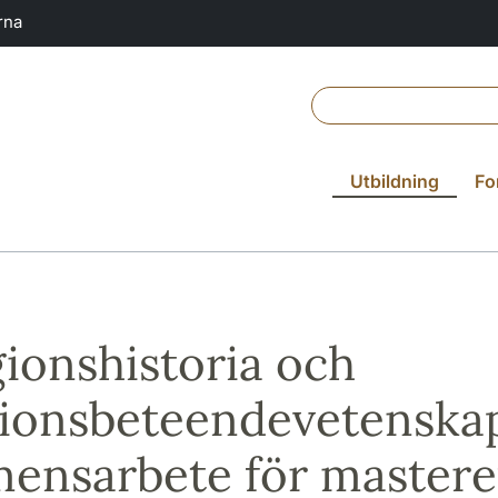
rna
Utbildning
Fo
gionshistoria och
gionsbeteendevetenskap
ensarbete för master