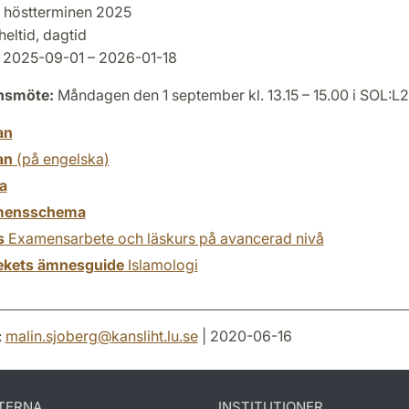
höstterminen 2025
heltid, dagtid
2025-09-01 – 2026-01-18
onsmöte:
Måndagen den 1 september kl. 13.15 – 15.00 i SOL:L
an
an
(på engelska)
a
mensschema
s
Examensarbete och läskurs på avancerad nivå
tekets ämnesguide
Islamologi
:
malin.sjoberg
@
kansliht.lu
.
se
| 2020-06-16
TERNA
INSTITUTIONER