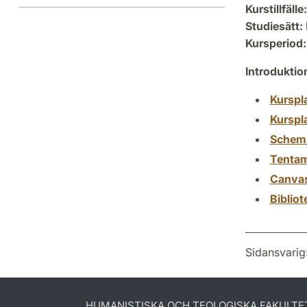
Kurstillfälle:
Studiesätt:
Kursperiod:
Introdukti
Kurspl
Kurspl
Schem
Tenta
Canva
Biblio
Sidansvarig
HUMANISTISKA OCH TEOLOGISKA FAKULTE