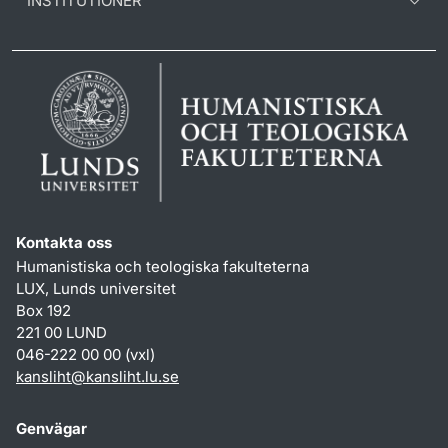
INSTITUTIONER
Kontakta oss
Humanistiska och teologiska fakulteterna
LUX, Lunds universitet
Box 192
221 00 LUND
046-222 00 00 (vxl)
kansliht
@
kansliht.lu
.
se
Genvägar