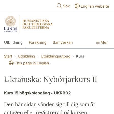
Hoppa till huvudinnehåll
Sök
English website
Utbildning
Forskning
Samverkan
Mer
Kontakt
Om fakulteterna
Start
Utbildning
Utbildningsutbud
Kurs
This page in English
Ukrainska: Nybörjarkurs II
Kurs
15 högskolepoäng
• UKRB02
Den här sidan vänder sig till dig som är
antagen eller registrerad på kursen.