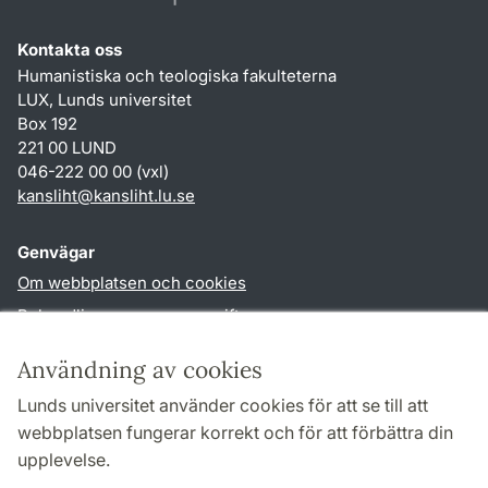
Kontakta oss
Humanistiska och teologiska fakulteterna
LUX, Lunds universitet
Box 192
221 00 LUND
046-222 00 00 (vxl)
kansliht
@
kansliht.lu
.
se
Genvägar
Om webbplatsen och cookies
Behandling av personuppgifter
Tillgänglighetsredogörelse
Användning av cookies
TYPO3-login
Lunds universitet använder cookies för att se till att
webbplatsen fungerar korrekt och för att förbättra din
Följ oss i sociala medier
upplevelse.
Facebook
Youtube