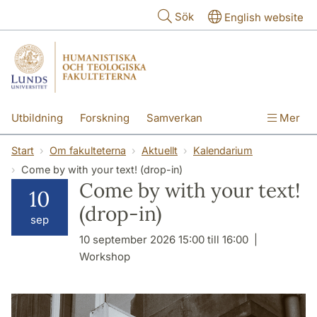
Hoppa till huvudinnehåll
Sök
English website
Utbildning
Forskning
Samverkan
Mer
Kontakt
Om fakulteterna
Start
Om fakulteterna
Aktuellt
Kalendarium
Come by with your text! (drop-in)
Come by with your text!
10
(drop-in)
sep
10 september 2026 15:00 till 16:00
Workshop