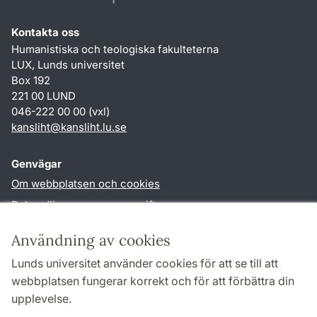
Kontakta oss
Humanistiska och teologiska fakulteterna
LUX, Lunds universitet
Box 192
221 00 LUND
046-222 00 00 (vxl)
kansliht
@
kansliht.lu
.
se
Genvägar
Om webbplatsen och cookies
Behandling av personuppgifter
Tillgänglighetsredogörelse
Användning av cookies
TYPO3-login
Lunds universitet använder cookies för att se till att
webbplatsen fungerar korrekt och för att förbättra din
Följ oss i sociala medier
upplevelse.
Facebook
Youtube