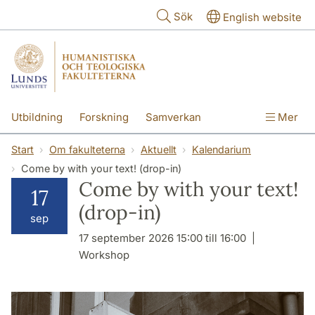
Hoppa till huvudinnehåll
Sök
English website
Utbildning
Forskning
Samverkan
Mer
Kontakt
Om fakulteterna
Start
Om fakulteterna
Aktuellt
Kalendarium
Come by with your text! (drop-in)
Come by with your text!
17
(drop-in)
sep
17 september 2026 15:00 till 16:00
Workshop