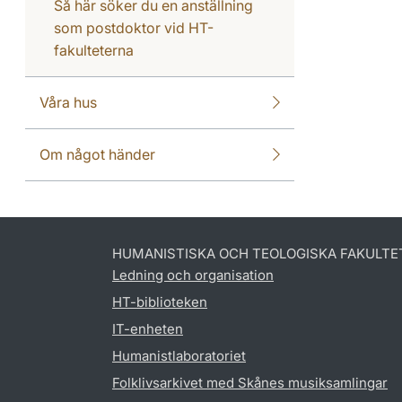
Så här söker du en anställning
som postdoktor vid HT-
fakulteterna
Våra hus
Om något händer
HUMANISTISKA OCH TEOLOGISKA FAKULTE
Ledning och organisation
HT-biblioteken
IT-enheten
Humanistlaboratoriet
Folklivsarkivet med Skånes musiksamlingar