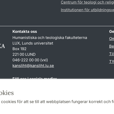
Centrum för teologi och reli
Institutionen för utbildnings
Kontakta oss
Ge
Humanistiska och teologiska fakulteterna
Om
LUX, Lunds universitet
Be
Box 192
Ti
221 00 LUND
046-222 00 00 (vxl)
TY
kansliht
@
kansliht.lu
.
se
Följ oss i sociala medier
Facebook
Youtube
okies
cookies för att se till att webbplatsen fungerar korrekt och fö
Samarbeten och nätverk