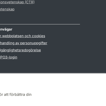
gionsvetenskap (CTR)
vetenskap
nvägar
 webbplatsen och cookies
handling av personuppgifter
llgänglighetsredogörelse
PO3-login
r att förbättra din