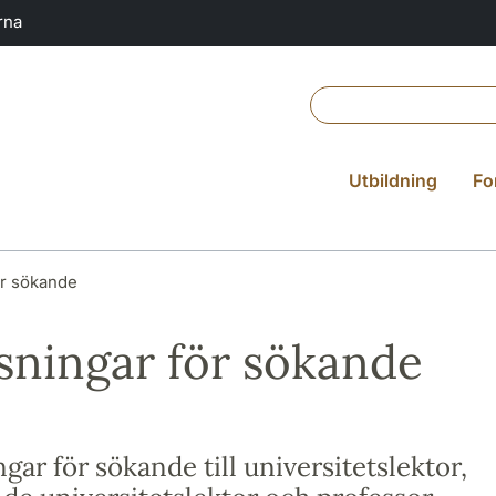
rna
Utbildning
Fo
ör sökande
sningar för sökande
gar för sökande till universitetslektor,