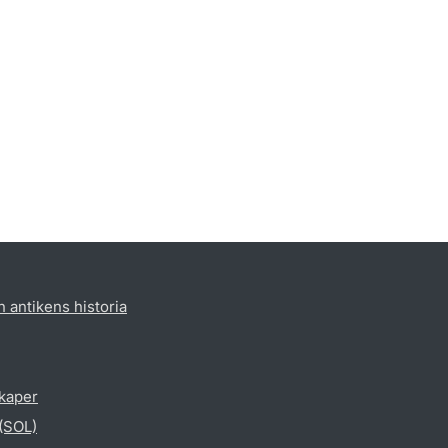
h antikens historia
skaper
 (SOL)