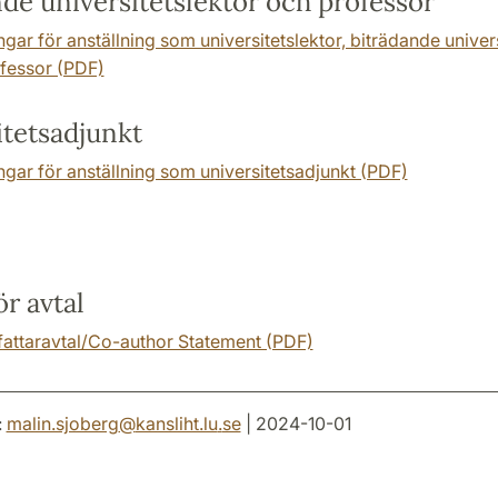
de universitetslektor och professor
gar för anställning som universitetslektor, biträdande univers
fessor (PDF)
itetsadjunkt
ngar för anställning som universitetsadjunkt (PDF)
ör avtal
attaravtal/Co-author Statement (PDF)
:
malin.sjoberg
@
kansliht.lu
.
se
| 2024-10-01