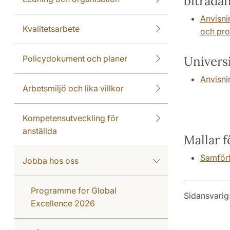
biträdan
Anvisnin
Kvalitetsarbete
och pro
Policydokument och planer
Univers
Anvisni
Arbetsmiljö och lika villkor
Kompetensutveckling för
anställda
Mallar f
Samförf
Jobba hos oss
Programme for Global
Sidansvarig
Excellence 2026