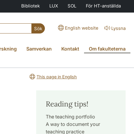
Bibliotek
LUX
SOL
För HT-anställda
English website
Lyssna
Sök
rskning
Samverkan
Kontakt
Om fakulteterna
This page in English
Reading tips!
The teaching portfolio
A way to document your
teaching practice