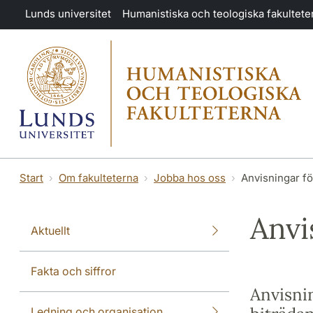
Hoppa till huvudinnehåll
Lunds universitet
Humanistiska och teologiska fakultete
Start
Om fakulteterna
Jobba hos oss
Anvisningar f
Anvi
Aktuellt
Fakta och siffror
Anvisnin
Ledning och organisation