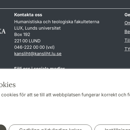
Kontakta oss
Ge
Humanistiska och teologiska fakulteterna
Om
LUX, Lunds universitet
Be
Box 192
Ti
221 00 LUND
046-222 00 00 (vxl)
TY
kansliht
@
kansliht.lu
.
se
Följ oss i sociala medier
Facebook
Youtube
okies
cookies för att se till att webbplatsen fungerar korrekt och fö
Samarbeten och nätverk