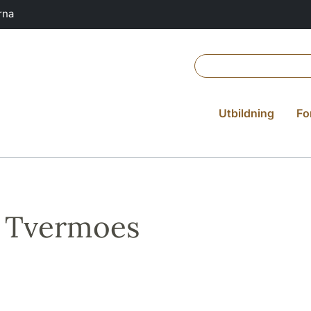
rna
Utbildning
Fo
 Tvermoes