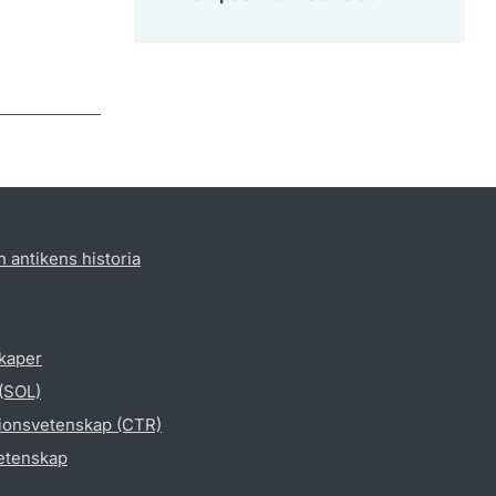
h antikens historia
skaper
 (SOL)
gionsvetenskap (CTR)
vetenskap