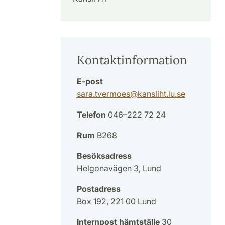
Kontaktinformation
E-post
sara.tvermoes
@
kansliht.lu
.
se
Telefon
046–222 72 24
Rum
B268
Besöksadress
Helgonavägen 3, Lund
Postadress
Box 192, 221 00 Lund
Internpost hämtställe
30