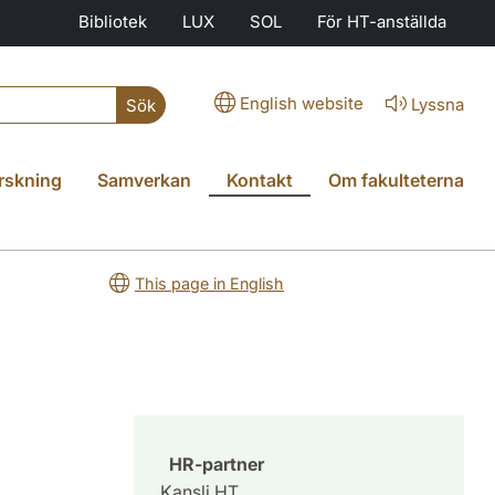
Bibliotek
LUX
SOL
För HT-anställda
English website
Lyssna
Sök
rskning
Samverkan
Kontakt
Om fakulteterna
This page in English
HR-partner
Kansli HT