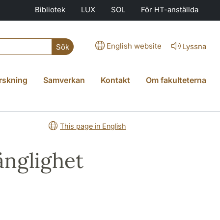
Bibliotek
LUX
SOL
För HT-anställda
English website
Lyssna
Sök
rskning
Samverkan
Kontakt
Om fakulteterna
This page in English
änglighet