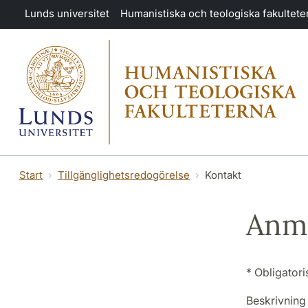
Hoppa till huvudinnehåll
Lunds universitet
Humanistiska och teologiska fakultete
Start
Tillgänglighetsredogörelse
Kontakt
Anmä
* Obligatori
Beskrivning a