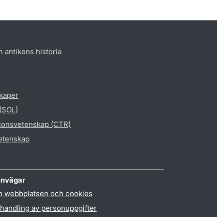
h antikens historia
skaper
 (SOL)
gionsvetenskap (CTR)
vetenskap
nvägar
 webbplatsen och cookies
handling av personuppgifter