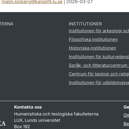
:
malin.sjoberg
@
kansliht.lu
.
se
| 2026-03-27
TERNA
INSTITUTIONER
Institutionen för arkeologi oc
Filosofiska institutionen
Historiska institutionen
Institutionen för kulturveten
Språk- och litteraturcentrum
Centrum för teologi och reli
Institutionen för utbildnings
Kontakta oss
Ge
Humanistiska och teologiska fakulteterna
Om
LUX, Lunds universitet
Be
Box 192