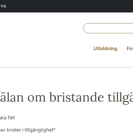
rna
Utbildning
Fo
lan om bristande tillg
ska fält
v brister i tillgänglighet
*