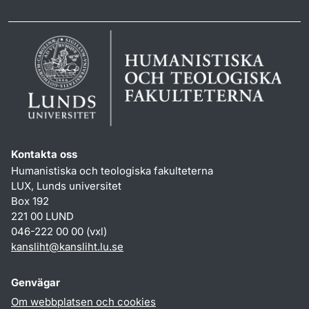
Kontakta oss
Humanistiska och teologiska fakulteterna
LUX, Lunds universitet
Box 192
221 00 LUND
046-222 00 00 (vxl)
kansliht
@
kansliht.lu
.
se
Genvägar
Om webbplatsen och cookies