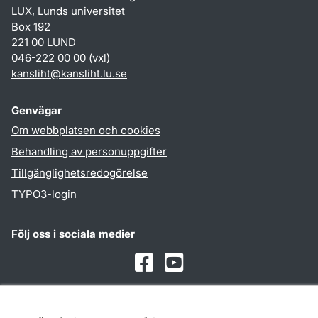
LUX, Lunds universitet
Box 192
221 00 LUND
046-222 00 00 (vxl)
kansliht
@
kansliht.lu
.
se
Genvägar
Om webbplatsen och cookies
Behandling av personuppgifter
Tillgänglighetsredogörelse
TYPO3-login
Följ oss i sociala medier
Facebook
Youtube