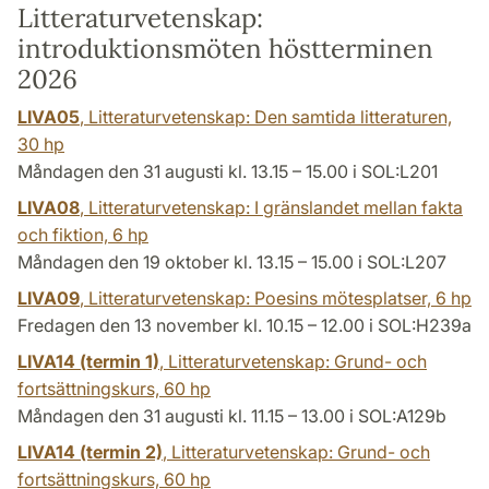
Litteraturvetenskap:
introduktionsmöten höstterminen
2026
LIVA05
, Litteraturvetenskap: Den samtida litteraturen,
30 hp
Måndagen den 31 augusti kl. 13.15 – 15.00 i SOL:L201
LIVA08
, Litteraturvetenskap: I gränslandet mellan fakta
och fiktion,
6 hp
Måndagen den 19 oktober kl. 13.15 – 15.00 i SOL:L207
LIVA09
, Litteraturvetenskap: Poesins mötesplatser,
6 hp
Fredagen den 13 november kl. 10.15 – 12.00 i SOL:H239a
LIVA14 (termin 1)
, Litteraturvetenskap: Grund- och
fortsättningskurs,
60 hp
Måndagen den 31 augusti kl. 11.15 – 13.00 i SOL:A129b
LIVA14 (termin 2)
, Litteraturvetenskap: Grund- och
fortsättningskurs,
60 hp