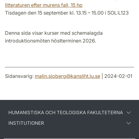
litteraturen efter murens fall,
15 hp
Tisdagen den 15 september kl. 13.15 – 15.00 i SOL:L123
Denna sida visar kurser med schemalagda
introduktionsmöten höstterminen 2026.
Sidansvarig:
malin.sjoberg
@
kansliht.lu
.
se
| 2024-02-01
HUMANISTISKA OCH TEOLOGISKA FAKULTETERNA
INSTITUTIONER