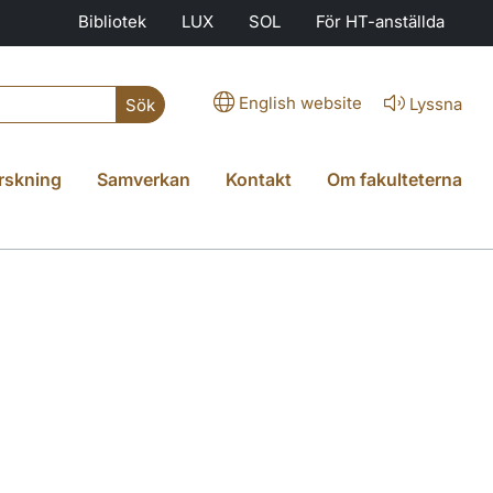
Bibliotek
LUX
SOL
För HT-anställda
English website
Lyssna
Sök
rskning
Samverkan
Kontakt
Om fakulteterna