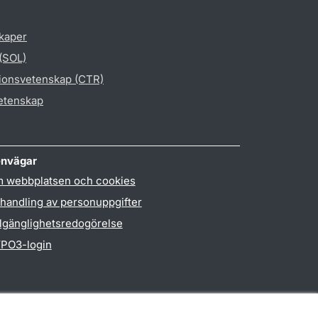
skaper
 (SOL)
gionsvetenskap (CTR)
vetenskap
nvägar
 webbplatsen och cookies
handling av personuppgifter
llgänglighetsredogörelse
PO3-login