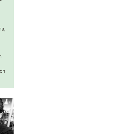
ma,
n
och