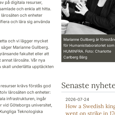
v på digitala resurser,
samlade och enkla att hitta.
 lärosäten och enheter
tifiera och lära sig använda
Marianne Gullberg är förestå
detta och vi lägger mycket
för Humanistlaboratoriet som
, säger Marianne Gullberg.
HUMINFRA. Foto: Charlotte
gränsande fakultet eller att
Carlberg Bärg
tt annat lärosäte. Vår nya
 skall underlätta upptäckten
Senaste nyhet
 resurser krävs förstås god
tolv lärosäten och enheter:
ala infrastrukturen, ingår
2026-07-24
r vid Göteborgs universitet,
How a Swedish kin
 Kungliga Teknologiska
went on strike in 1