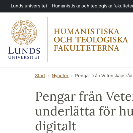
Hoppa till huvudinnehåll
Lunds universitet
Humanistiska och teologiska fakultete
Start
Nyheter
Pengar från Vetenskapsrådet
Pengar från Vete
underlätta för h
digitalt