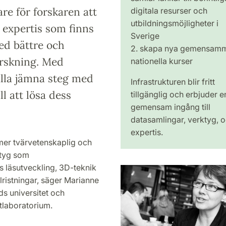
re för forskaren att
digitala resurser och
utbildningsmöjligheter i
n expertis som finns
Sverige
med bättre och
2. skapa nya gemensam
rskning. Med
nationella kurser
lla jämna steg med
Infrastrukturen blir fritt
l att lösa dess
tillgänglig och erbjuder e
gemensam ingång till
datasamlingar, verktyg, 
expertis.
mer tvärvetenskaplig och
rktyg som
s läsutveckling, 3D-teknik
lristningar, säger Marianne
ds universitet och
tlaboratorium.