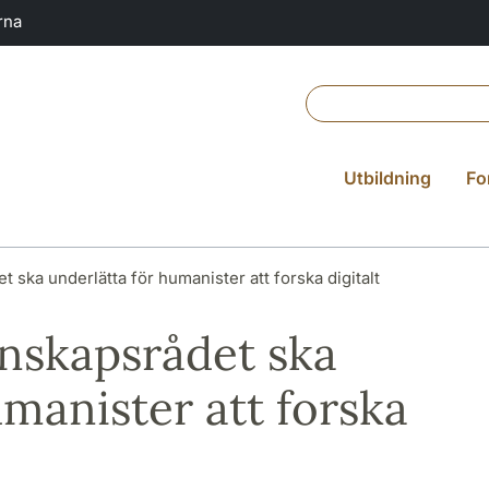
rna
Utbildning
Fo
 ska underlätta för humanister att forska digitalt
nskapsrådet ska
umanister att forska