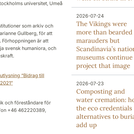
Stockholms universitet, Umeå
2026-07-24
The Vikings were
nstitutioner som arkiv och
more than bearded
rianne Gullberg, för att
marauders but
. Förhoppningen är att
Scandinavia’s natio
ämja svensk humaniora, och
skraft.
museums continue 
project that image
tlysning “Bidrag till
 2021”
2026-07-23
Composting and
water cremation: 
ik och föreståndare för
the eco credentials 
elefon +46 462220389,
alternatives to buri
add up