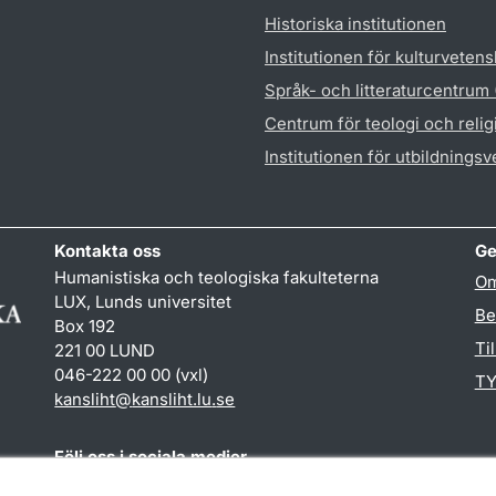
Historiska institutionen
Institutionen för kulturveten
Språk- och litteraturcentrum
Centrum för teologi och reli
Institutionen för utbildnings
Kontakta oss
Ge
Humanistiska och teologiska fakulteterna
Om
LUX, Lunds universitet
Be
Box 192
Ti
221 00 LUND
046-222 00 00 (vxl)
TY
kansliht
@
kansliht.lu
.
se
Följ oss i sociala medier
Facebook
Youtube