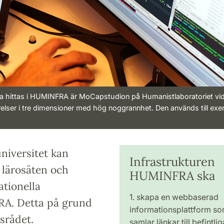
a hittas i HUMINFRA är MoCapstudion på Humanistlaboratoriet vi
rörelser i tre dimensioner med hög noggrannhet. Den används till ex
niversitet kan
Infrastrukturen
 lärosäten och
HUMINFRA ska
tionella
1. skapa en webbaserad
RA. Detta på grund
informationsplattform s
srådet.
samlar länkar till befintlig