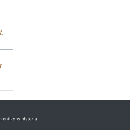
å
r
h antikens historia