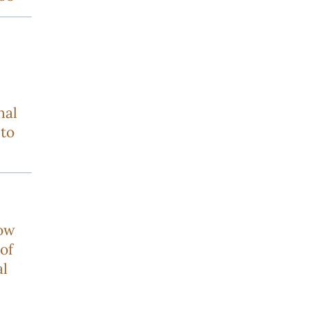
nal
to
how
of
al