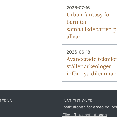
2026-07-16
Urban fantasy för
barn tar
samhällsdebatten p
allvar
2026-06-18
Avancerade teknike
ställer arkeologer
inför nya dilemman
TERNA
INSTITUTIONER
Institutionen för arkeologi oc
Filosofiska institutionen