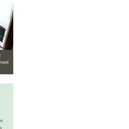
d
empel
om
a