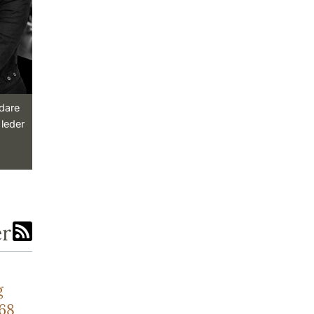
ndare
 leder
er
g
768