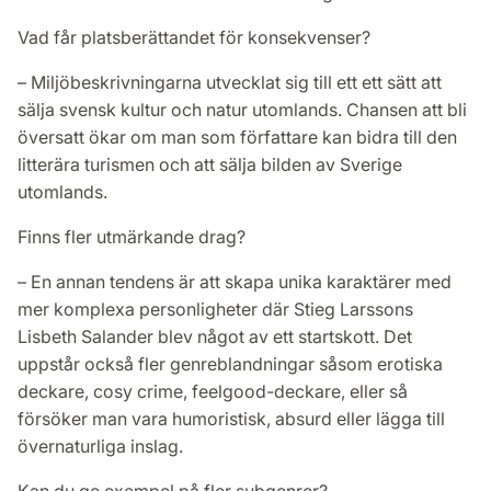
Vad får platsberättandet för konsekvenser?
– Miljöbeskrivningarna utvecklat sig till ett ett sätt att
sälja svensk kultur och natur utomlands. Chansen att bli
översatt ökar om man som författare kan bidra till den
litterära turismen och att sälja bilden av Sverige
utomlands.
Finns fler utmärkande drag?
– En annan tendens är att skapa unika karaktärer med
mer komplexa personligheter där Stieg Larssons
Lisbeth Salander blev något av ett startskott. Det
uppstår också fler genreblandningar såsom erotiska
deckare, cosy crime, feelgood-deckare, eller så
försöker man vara humoristisk, absurd eller lägga till
övernaturliga inslag.
Kan du ge exempel på fler subgenrer?