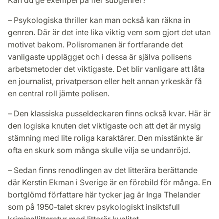
– Psykologiska thriller kan man också kan räkna in
genren. Där är det inte lika viktig vem som gjort det utan
motivet bakom. Polisromanen är fortfarande det
vanligaste upplägget och i dessa är själva polisens
arbetsmetoder det viktigaste. Det blir vanligare att låta
en journalist, privatperson eller helt annan yrkeskår få
en central roll jämte polisen.
– Den klassiska pusseldeckaren finns också kvar. Här är
den logiska knuten det viktigaste och att det är mysig
stämning med lite roliga karaktärer. Den misstänkte är
ofta en skurk som många skulle vilja se undanröjd.
– Sedan finns renodlingen av det litterära berättande
där Kerstin Ekman i Sverige är en förebild för många. En
bortglömd författare här tycker jag är Inga Thelander
som på 1950-talet skrev psykologiskt insiktsfull
kriminallitteratur med litterär kvalitet.