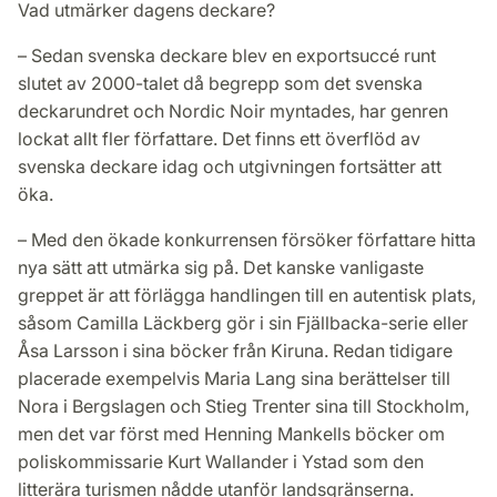
Vad utmärker dagens deckare?
– Sedan svenska deckare blev en exportsuccé runt
slutet av 2000-talet då begrepp som det svenska
deckarundret och Nordic Noir myntades, har genren
lockat allt fler författare. Det finns ett överflöd av
svenska deckare idag och utgivningen fortsätter att
öka.
– Med den ökade konkurrensen försöker författare hitta
nya sätt att utmärka sig på. Det kanske vanligaste
greppet är att förlägga handlingen till en autentisk plats,
såsom Camilla Läckberg gör i sin Fjällbacka-serie eller
Åsa Larsson i sina böcker från Kiruna. Redan tidigare
placerade exempelvis Maria Lang sina berättelser till
Nora i Bergslagen och Stieg Trenter sina till Stockholm,
men det var först med Henning Mankells böcker om
poliskommissarie Kurt Wallander i Ystad som den
litterära turismen nådde utanför landsgränserna.