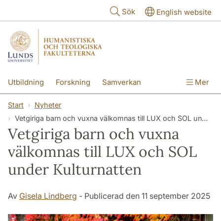
Hoppa till huvudinnehåll
Sök
English website
Utbildning
Forskning
Samverkan
Mer
Kontakt
Om fakulteterna
Start
Nyheter
Vetgiriga barn och vuxna välkomnas till LUX och SOL under Kulturnatten
Vetgiriga barn och vuxna
välkomnas till LUX och SOL
under Kulturnatten
Av
Gisela Lindberg
- Publicerad den 11 september 2025