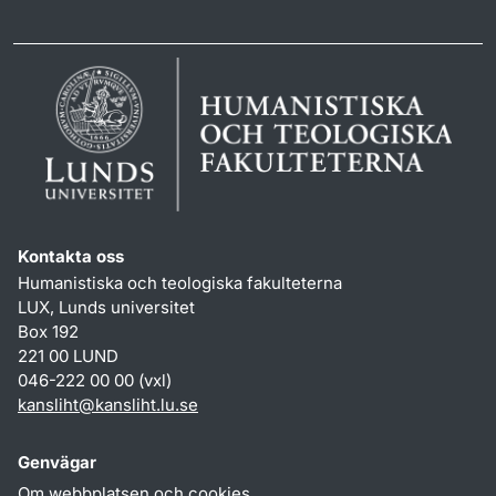
Kontakta oss
Humanistiska och teologiska fakulteterna
LUX, Lunds universitet
Box 192
221 00 LUND
046-222 00 00 (vxl)
kansliht
@
kansliht.lu
.
se
Genvägar
Om webbplatsen och cookies