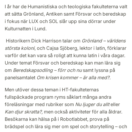
I år har de Humanistiska och teologiska fakulteterna valt
att sätta Grönland, Antiken samt Försvar och beredskap
i fokus när LUX och SOL slår upp sina dörrar under
Kulturnatten i Lund.
Historikern Dick Harrison talar om
Grönland – världens
största koloni
, och Cajsa Sjöberg, lektor i latin, förklarar
varför det kan vara så roligt att kunna latin i våra dagar.
Under temat Försvar och beredskap kan man lära sig
om
Beredskapsodling – förr och nu
samt lyssna på
panelsamtalet
Om krisen kommer – är alla med?.
Men utöver dessa teman i HT-fakulteternas
fullspäckade program ryms såklart många andra
föreläsningar med rubriker som
Nu ljuger du allt
eller
Kan djur skratta?,
men också aktiviteter för alla åldrar.
Besökarna kan hälsa på i Robotlabbet, prova på
brädspel och lära sig mer om spel och storytelling – och