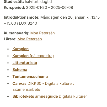
Studiesätt:
halvfart, dagtid
Kursperiod:
2025-01-20 – 2025-06-08
Introduktionsmöte:
Måndagen den 20 januari kl. 13.15
– 15.00 i LUX:B240
Kursansvarig:
Moa Petersén
Lärare:
Moa Petersén
Kursplan
Kursplan
(på engelska)
Litteraturlista
Schema
Tentamensschema
Canvas
DIKK60 - Digitala kulturer:
Examensarbete
Bibliotekets ämnesguide
Digitala kulturer