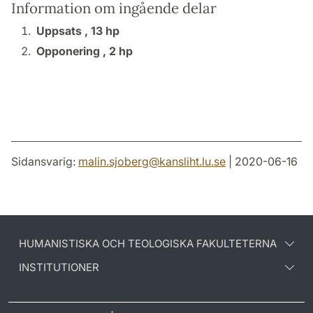
Information om ingående delar
Uppsats ,
13 hp
Opponering ,
2 hp
Sidansvarig:
malin.sjoberg
@
kansliht.lu
.
se
| 2020-06-16
HUMANISTISKA OCH TEOLOGISKA FAKULTETERNA
INSTITUTIONER