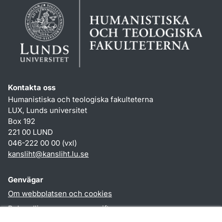
Kontakta oss
Humanistiska och teologiska fakulteterna
LUX, Lunds universitet
Box 192
221 00 LUND
046-222 00 00 (vxl)
kansliht
@
kansliht.lu
.
se
Genvägar
Om webbplatsen och cookies
Behandling av personuppgifter