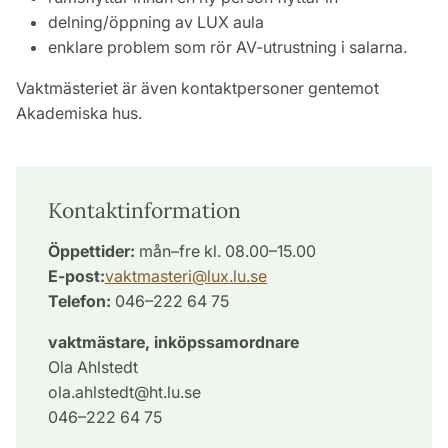
delning/öppning av LUX aula
enklare problem som rör AV-utrustning i salarna.
Vaktmästeriet är även kontaktpersoner gentemot
Akademiska hus.
Kontaktinformation
Öppettider:
mån–fre kl. 08.00–15.00
E-post:
vaktmasteri
@
lux.lu
.
se
Telefon:
046–222 64 75
vaktmästare, inköpssamordnare
Ola Ahlstedt
ola.ahlstedt@ht.lu.se
046–222 64 75