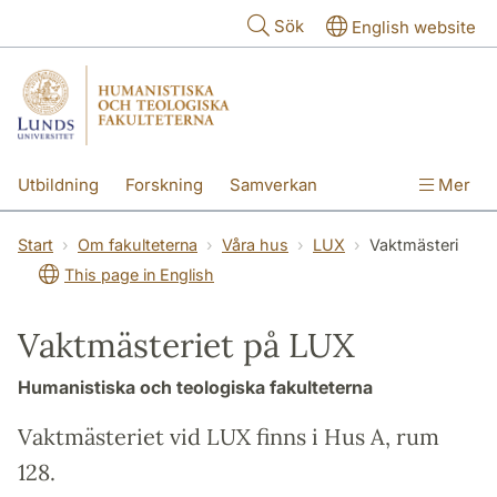
Hoppa till huvudinnehåll
Sök
English website
Utbildning
Forskning
Samverkan
Mer
Kontakt
Om fakulteterna
Start
Om fakulteterna
Våra hus
LUX
Vaktmästeri
This page in English
Vaktmästeriet på LUX
Humanistiska och teologiska fakulteterna
Vaktmästeriet vid LUX finns i Hus A, rum
128.