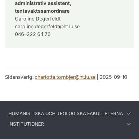
administrativ assistent,
tentavaktssamordnare
Caroline Degerfeldt
caroline.degerfeldt@ht.lu.se
046–222 64 76
Sidansvarig:
charlotte.tornbjer
@
ht.lu
.
se
| 2025-09-10
HUMANISTISKA OCH TEOLOGISKA FAKULTETERNA
INSTITUTIONER