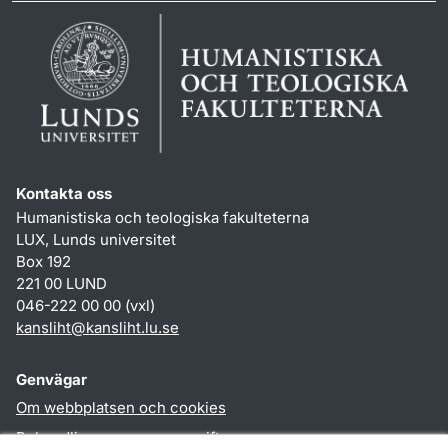
Kontakta oss
Humanistiska och teologiska fakulteterna
LUX, Lunds universitet
Box 192
221 00 LUND
046-222 00 00 (vxl)
kansliht
@
kansliht.lu
.
se
Genvägar
Om webbplatsen och cookies
Behandling av personuppgifter