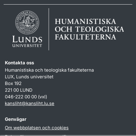
Kontakta oss
Humanistiska och teologiska fakulteterna
LUX, Lunds universitet
Box 192
221 00 LUND
046-222 00 00 (vxl)
kansliht
@
kansliht.lu
.
se
Genvägar
Om webbplatsen och cookies