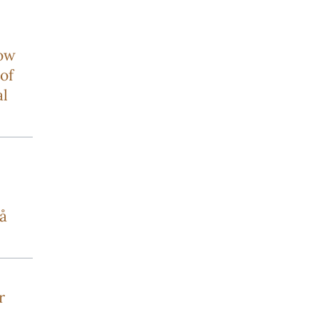
how
of
al
å
r