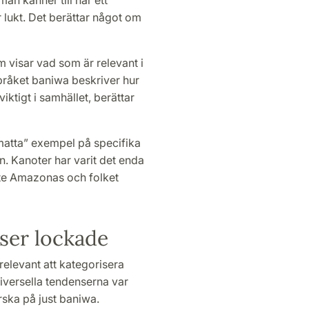
 lukt. Det berättar något om
m visar vad som är relevant i
språket baniwa beskriver hur
ktigt i samhället, berättar
matta” exempel på specifika
. Kanoter har varit det enda
ste Amazonas och folket
ser lockade
relevant att kategorisera
iversella tendenserna var
rska på just baniwa.