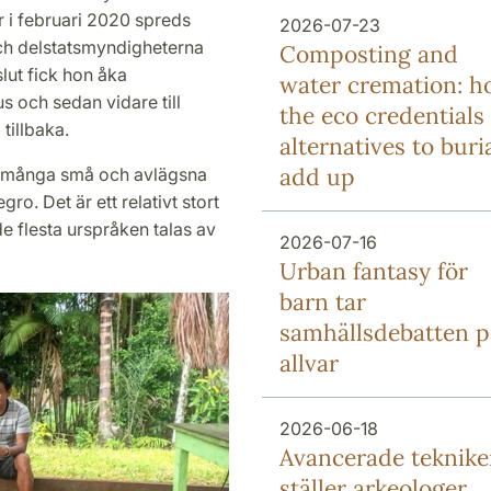
är i februari 2020 spreds
2026-07-23
och delstatsmyndigheterna
Composting and
slut fick hon åka
water cremation: 
s och sedan vidare till
the eco credentials 
tillbaka.
alternatives to buri
add up
 i många små och avlägsna
gro. Det är ett relativt stort
e flesta urspråken talas av
2026-07-16
Urban fantasy för
barn tar
samhällsdebatten p
allvar
2026-06-18
Avancerade teknike
ställer arkeologer