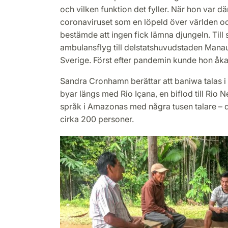
och vilken funktion det fyller. När hon var d
corona­viruset som en löpeld över världen 
bestämde att ingen fick lämna djungeln. Till 
ambulansflyg till delstatshuvudstaden ­Manau
Sverige. Först efter pandemin kunde hon åka 
Sandra Cronhamn berättar att baniwa talas
byar längs med Rio Içana, en biflod till Rio Ne
språk i Amazonas med några tusen talare – d
cirka 200 personer.