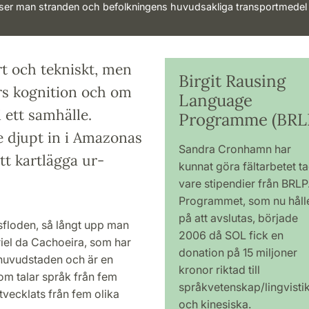
a ser man stranden och befolkningens huvudsakliga transportmedel
t och tekniskt, men
Birgit Rausing
s kognition och om
Language
 ett samhälle.
Programme (BRL
 djupt in i Amazonas
Sandra Cronhamn har
att kartlägga ur­
kunnat göra fältarbetet t
vare stipendier från BRLP
Programmet, som nu håll
på att avslutas, började
asfloden, så långt upp man
2006 då SOL fick en
iel da Cachoeira, som har
donation på 15 miljoner
shuvudstaden och är en
kronor riktad till
om talar språk från fem
språkvetenskap/lingvisti
utvecklats från fem olika
och kinesiska.