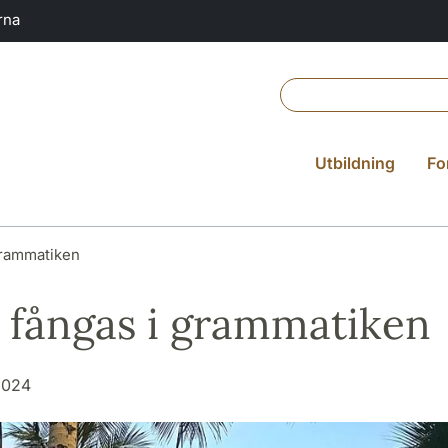
rna
Utbildning
Fo
grammatiken
 fångas i grammatiken
 2024