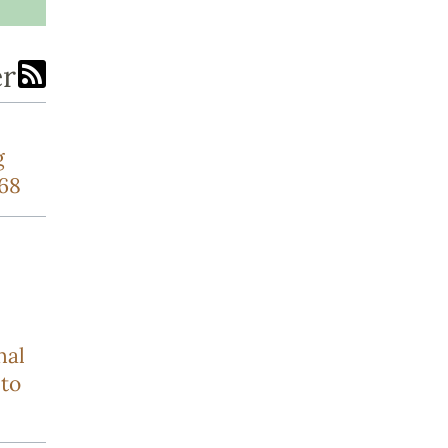
er
g
768
nal
to