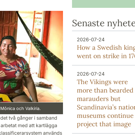
Senaste nyhet
2026-07-24
How a Swedish kin
went on strike in 1
2026-07-24
The Vikings were
more than bearded
marauders but
Scandinavia’s natio
ônica och Valkíria.
museums continue 
ådet två gånger i samband
project that image
 arbetat med att kartlägga
klassificerarsystem används