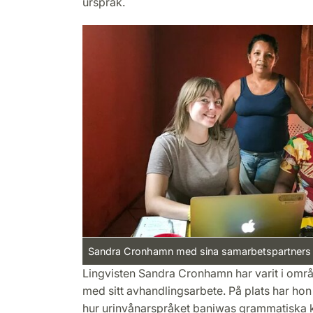
urspråk.
Sandra Cronhamn med sina samarbetspartners M
Lingvisten Sandra Cronhamn har varit i omr
med sitt avhandlingsarbete. På plats har hon
hur urinvånarspråket baniwas grammatiska 