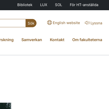
Bibliotek
LUX
SOL
För HT-anställda
English website
Lyssna
Sök
rskning
Samverkan
Kontakt
Om fakulteterna