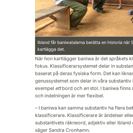
Ibland får baniwatalarna berätta en historia när 
kartlägga det.
När hon kartlägger baniwa är det språkets kl
fokus. Klassificerarsystemet delar in substant
baserat på deras fysiska form. Det kan likna
genussystemet som delar in våra substantiv i
exempel
ett
bord och
en
stol. I baniwa finns 
och indelningen är mer flexibel.
– I baniwa kan samma substantiv ha flera be
klassificerare. Klassificerare är ändelser elle
substantivets räkneord, adjektiv eller ibland 
säger Sandra Cronhamn.