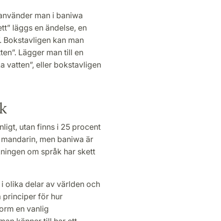
” använder man i baniwa
”ett” läggs en ändelse, en
d”. Bokstavligen kan man
ten”. Lägger man till en
a vatten”, eller bokstavligen
åk
ligt, utan finns i 25 procent
ch mandarin, men baniwa är
skningen om språk har skett
 i olika delar av världen och
principer för hur
form en vanlig
n känner till har ett