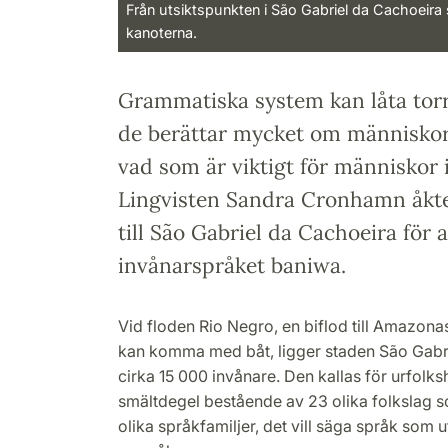
Från utsiktspunkten i São Gabriel da Cachoeir
kanoterna.
Grammatiska system kan låta torr
de berättar mycket om människor
vad som är viktigt för människor i
Lingvisten Sandra Cronhamn åkte
till São Gabriel da Cachoeira för 
invånarspråket baniwa.
V
id floden Rio Negro, en biflod till Amazon
kan komma med båt, ligger staden São Gabr
cirka 15 000 invånare. Den kallas för urfolk
smältdegel bestående av 23 olika folkslag s
olika språk
familjer, det vill säga språk som 