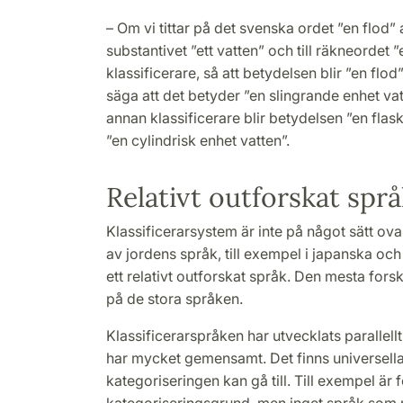
– Om vi tittar på det svenska ordet ”en flod
substantivet ”ett vatten” och till räkneordet 
klassificerare, så att betydelsen blir ”en flo
säga att det betyder ”en slingrande enhet vat
annan klassificerare blir betydelsen ”en flask
”en cylindrisk enhet vatten”.
Relativt outforskat spr
Klassificerarsystem är inte på något sätt ovan
av jordens språk, till exempel i japanska o
ett relativt outforskat språk. Den mesta for
på de stora språken.
Klassificerarspråken har utvecklats parallellt
har mycket gemensamt. Det finns universella 
kategoriseringen kan gå till. Till exempel är 
kategoriseringsgrund, men inget språk som ma