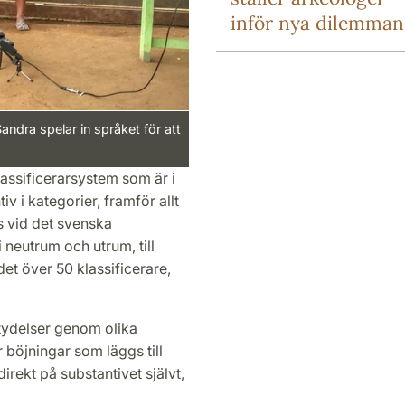
inför nya dilemman
Sandra spelar in språket för att
assificerarsystem som är i
iv i kategorier, framför allt
s vid det svenska
 neutrum och utrum, till
det över 50 klassificerare,
tydelser genom olika
r böjningar som läggs till
direkt på substantivet självt,