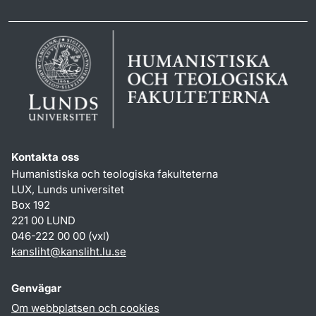
Kontakta oss
Humanistiska och teologiska fakulteterna
LUX, Lunds universitet
Box 192
221 00 LUND
046-222 00 00 (vxl)
kansliht
@
kansliht.lu
.
se
Genvägar
Om webbplatsen och cookies