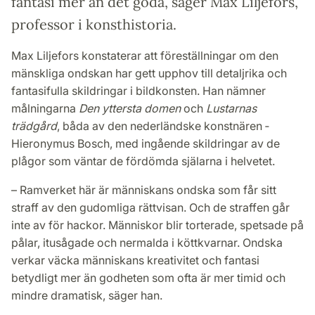
fantasi mer än det goda, säger Max Liljefors,
professor i konsthistoria.
Max Liljefors konstaterar att föreställningar om den
mänskliga ondskan har gett upphov till detaljrika och
fantasifulla skildringar i bildkonsten. Han nämner
målningarna
Den yttersta domen
och
Lustarnas
trädgård
, båda av den nederländske konstnären ­
Hieronymus Bosch, med ingående skildringar av de
plågor som väntar de fördömda själarna i helvetet.
– Ramverket här är människans ondska som får sitt
straff av den gudomliga rätt­visan. Och de straffen går
inte av för hackor. Människor blir torterade, spetsade på
pålar, itusågade och nermalda i köttkvarnar. Ondska
verkar väcka människans kreativitet och fantasi
betydligt mer än godheten som ofta är mer timid och
mindre dramatisk, säger han.