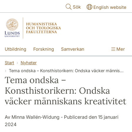
Hoppa till huvudinnehåll
Sök
English website
Utbildning
Forskning
Samverkan
Mer
Kontakt
Om fakulteterna
Start
Nyheter
Tema ondska – Konsthistorikern: Ondska väcker människans kreativitet
Tema ondska –
Konsthistorikern: Ondska
väcker människans kreativitet
Av Minna Wallén-Widung - Publicerad den 15 januari
2024