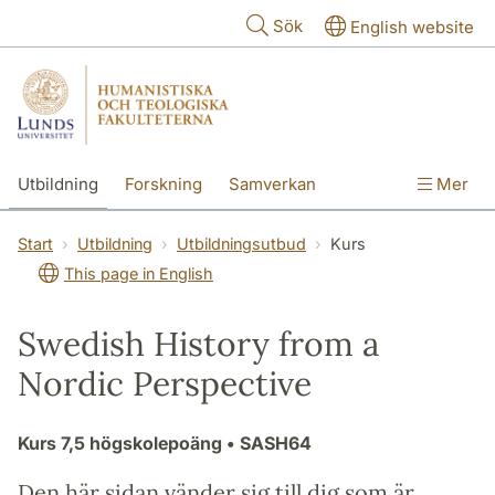
Hoppa till huvudinnehåll
Sök
English website
Utbildning
Forskning
Samverkan
Mer
Kontakt
Om fakulteterna
Start
Utbildning
Utbildningsutbud
Kurs
This page in English
Swedish History from a
Nordic Perspective
Kurs
7,5 högskolepoäng
• SASH64
Den här sidan vänder sig till dig som är