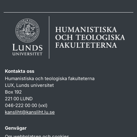
Kontakta oss
Humanistiska och teologiska fakulteterna
LUX, Lunds universitet
Box 192
221 00 LUND
046-222 00 00 (vxl)
kansliht
@
kansliht.lu
.
se
Genvägar
Om webbplatsen och cookies