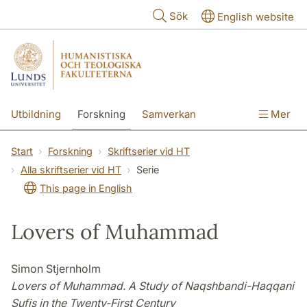
Hoppa till huvudinnehåll
Sök
English website
Utbildning
Forskning
Samverkan
Mer
Kontakt
Om fakulteterna
Start
Forskning
Skriftserier vid HT
Alla skriftserier vid HT
Serie
This page in English
Lovers of Muhammad
Simon Stjernholm
Lovers of Muhammad. A Study of Naqshbandi-Haqqani
Sufis in the Twenty-First Century