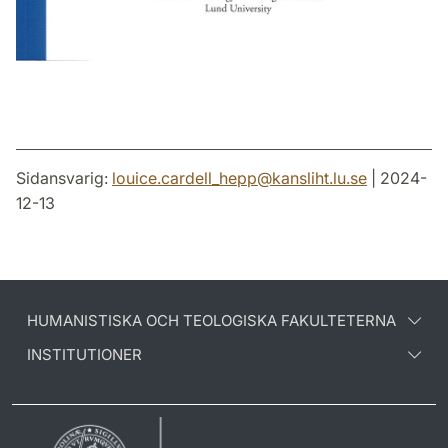
Sidansvarig:
louice.cardell_hepp
@
kansliht.lu
.
se
| 2024-
12-13
HUMANISTISKA OCH TEOLOGISKA FAKULTETERNA
INSTITUTIONER