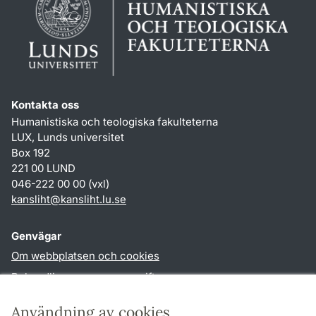
Kontakta oss
Humanistiska och teologiska fakulteterna
LUX, Lunds universitet
Box 192
221 00 LUND
046-222 00 00 (vxl)
kansliht
@
kansliht.lu
.
se
Genvägar
Om webbplatsen och cookies
Behandling av personuppgifter
Tillgänglighetsredogörelse
Användning av cookies