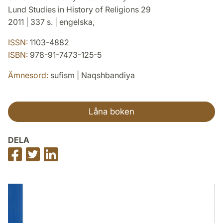
Lund Studies in History of Religions 29
2011 | 337 s. | engelska,
ISSN:
1103-4882
ISBN:
978-91-7473-125-5
Ämnesord:
sufism | Naqshbandiya
Låna boken
DELA
Dela
Dela
Dela
på
på
på
Facebook
Twitter
LinkedIn