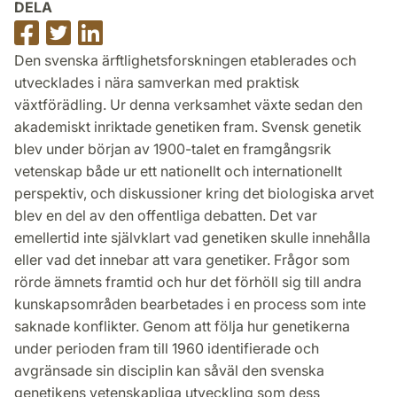
DELA
Dela
Dela
Dela
på
på
på
Den svenska ärftlighetsforskningen etablerades och
Facebook
Twitter
LinkedIn
utvecklades i nära samverkan med praktisk
växtförädling. Ur denna verksamhet växte sedan den
akademiskt inriktade genetiken fram. Svensk genetik
blev under början av 1900-talet en framgångsrik
vetenskap både ur ett nationellt och internationellt
perspektiv, och diskussioner kring det biologiska arvet
blev en del av den offentliga debatten. Det var
emellertid inte självklart vad genetiken skulle innehålla
eller vad det innebar att vara genetiker. Frågor som
rörde ämnets framtid och hur det förhöll sig till andra
kunskapsområden bearbetades i en process som inte
saknade konflikter. Genom att följa hur genetikerna
under perioden fram till 1960 identifierade och
avgränsade sin disciplin kan såväl den svenska
genetikens vetenskapliga utveckling som dess