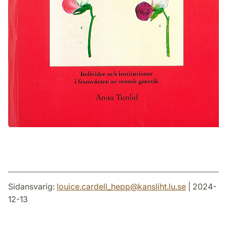
Sidansvarig:
louice.cardell_hepp
@
kansliht.lu
.
se
| 2024-
12-13