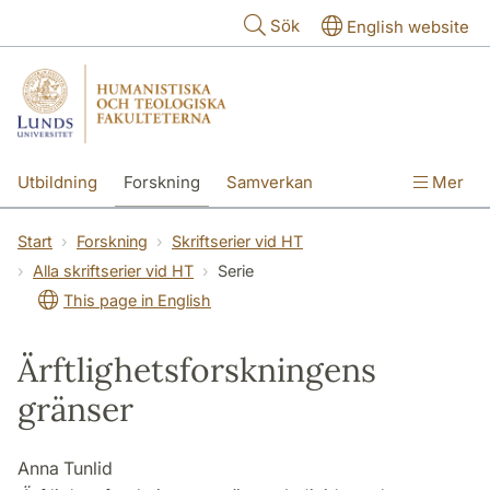
Hoppa till huvudinnehåll
Sök
English website
Utbildning
Forskning
Samverkan
Mer
Kontakt
Om fakulteterna
Start
Forskning
Skriftserier vid HT
Alla skriftserier vid HT
Serie
This page in English
Ärftlighetsforskningens
gränser
Anna Tunlid