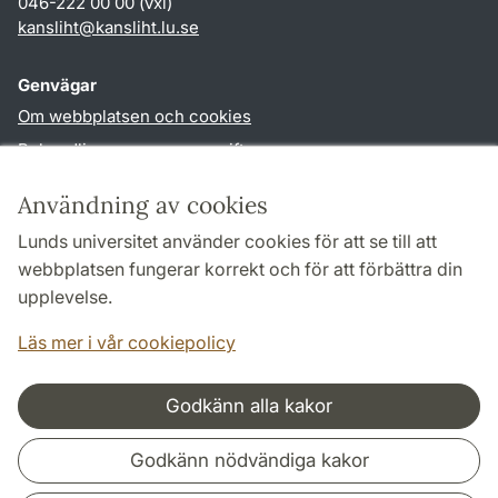
046-222 00 00 (vxl)
kansliht
@
kansliht.lu
.
se
Genvägar
Om webbplatsen och cookies
Behandling av personuppgifter
Tillgänglighetsredogörelse
Användning av cookies
TYPO3-login
Lunds universitet använder cookies för att se till att
webbplatsen fungerar korrekt och för att förbättra din
Följ oss i sociala medier
upplevelse.
Facebook
Youtube
Läs mer i vår cookiepolicy
Godkänn alla kakor
Samarbeten och nätverk
Godkänn nödvändiga kakor