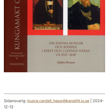
Sidansvarig:
louice.cardell_hepp
@
kansliht.lu
.
se
| 2024-
12-13