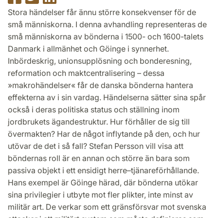
på
på
på
Stora händelser får ännu större konsekvenser för de
Facebook
Twitter
LinkedIn
små människorna. I denna avhandling representeras de
små människorna av bönderna i 1500- och 1600-talets
Danmark i allmänhet och Göinge i synnerhet.
Inbördeskrig, unionsupplösning och bonderesning,
reformation och maktcentralisering – dessa
»makrohändelser« får de danska bönderna hantera
effekterna av i sin vardag. Händelserna sätter sina spår
också i deras politiska status och ställning inom
jordbrukets ägandestruktur. Hur förhåller de sig till
övermakten? Har de något inflytande på den, och hur
utövar de det i så fall? Stefan Persson vill visa att
böndernas roll är en annan och större än bara som
passiva objekt i ett ensidigt herre–tjänareförhållande.
Hans exempel är Göinge härad, där bönderna utökar
sina privilegier i utbyte mot fler plikter, inte minst av
militär art. De verkar som ett gränsförsvar mot svenska