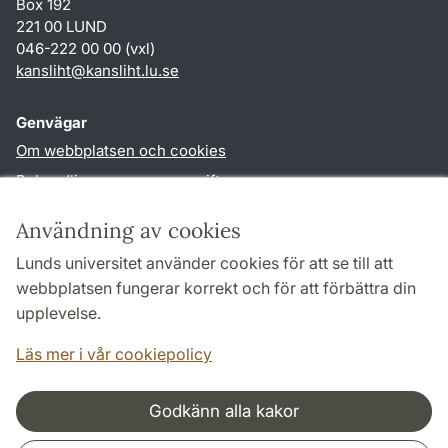
Box 192
221 00 LUND
046-222 00 00 (vxl)
kansliht
@
kansliht.lu
.
se
Genvägar
Om webbplatsen och cookies
Behandling av personuppgifter
Tillgänglighetsredogörelse
Användning av cookies
TYPO3-login
Lunds universitet använder cookies för att se till att
webbplatsen fungerar korrekt och för att förbättra din
Följ oss i sociala medier
upplevelse.
Facebook
Youtube
Läs mer i vår cookiepolicy
Godkänn alla kakor
Samarbeten och nätverk