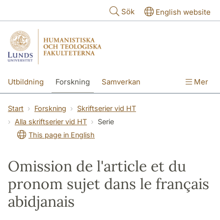
Hoppa till huvudinnehåll
Sök
English website
Utbildning
Forskning
Samverkan
Mer
Kontakt
Om fakulteterna
Start
Forskning
Skriftserier vid HT
Alla skriftserier vid HT
Serie
This page in English
Omission de l'article et du
pronom sujet dans le français
abidjanais