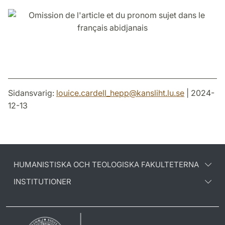
Facebook
Twitter
LinkedIn
Sidansvarig:
louice.cardell_hepp
@
kansliht.lu
.
se
| 2024-
12-13
HUMANISTISKA OCH TEOLOGISKA FAKULTETERNA
INSTITUTIONER