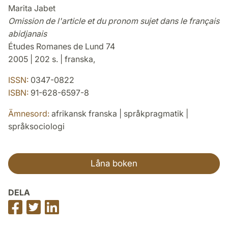
Marita Jabet
Omission de l'article et du pronom sujet dans le français
abidjanais
Études Romanes de Lund 74
2005 | 202 s. | franska,
ISSN:
0347-0822
ISBN:
91-628-6597-8
Ämnesord:
afrikansk franska | språkpragmatik |
språksociologi
Låna boken
DELA
Dela
Dela
Dela
på
på
på