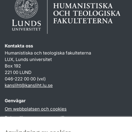
Kontakta oss
Humanistiska och teologiska fakulteterna
LUX, Lunds universitet
Box 192
221 00 LUND
046-222 00 00 (vxl)
kansliht
@
kansliht.lu
.
se
Genvägar
Om webbplatsen och cookies
Behandling av personuppgifter
Tillgänglighetsredogörelse