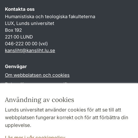
Kontakta oss
Humanistiska och teologiska fakulteterna
LUX, Lunds universitet
Box 192
221 00 LUND
046-222 00 00 (vxl)
kansliht
@
kansliht.lu
.
se
Genvägar
Om webbplatsen och cookies
Behandling av personuppgifter
Tillgänglighetsredogörelse
Användning av cookies
TYPO3-login
Lunds universitet använder cookies för att se till att
webbplatsen fungerar korrekt och för att förbättra din
Följ oss i sociala medier
upplevelse.
Facebook
Youtube
Läs mer i vår cookiepolicy