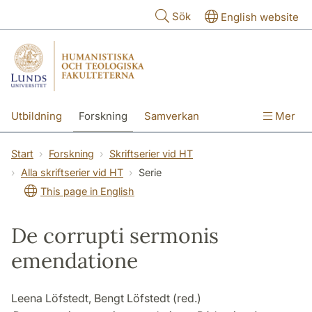
Hoppa till huvudinnehåll
Sök
English website
Utbildning
Forskning
Samverkan
Mer
Kontakt
Om fakulteterna
Start
Forskning
Skriftserier vid HT
Alla skriftserier vid HT
Serie
This page in English
De corrupti sermonis
emendatione
Leena Löfstedt, Bengt Löfstedt (red.)