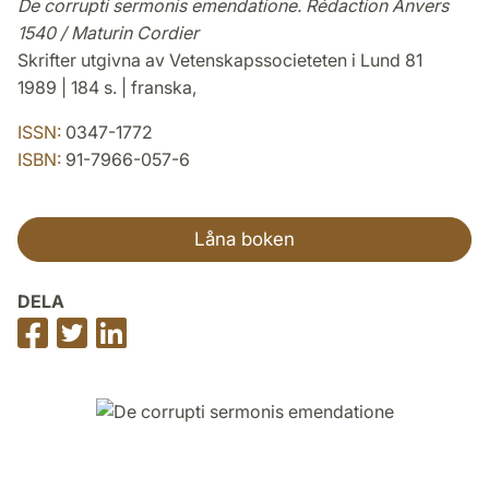
De corrupti sermonis emendatione. Rédaction Anvers
1540 / Maturin Cordier
Skrifter utgivna av Vetenskapssocieteten i Lund 81
1989 | 184 s. | franska,
ISSN:
0347-1772
ISBN:
91-7966-057-6
Låna boken
DELA
Dela
Dela
Dela
på
på
på
Facebook
Twitter
LinkedIn