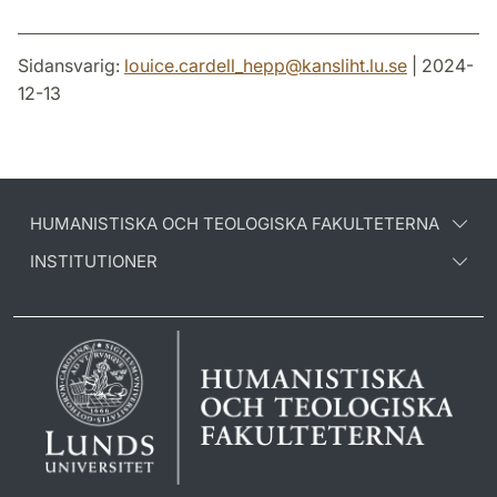
Sidansvarig:
louice.cardell_hepp
@
kansliht.lu
.
se
| 2024-
12-13
HUMANISTISKA OCH TEOLOGISKA FAKULTETERNA
INSTITUTIONER