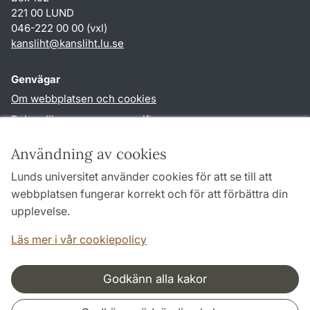
221 00 LUND
046-222 00 00 (vxl)
kansliht
@
kansliht.lu
.
se
Genvägar
Om webbplatsen och cookies
Behandling av personuppgifter
Tillgänglighetsredogörelse
Användning av cookies
TYPO3-login
Lunds universitet använder cookies för att se till att
webbplatsen fungerar korrekt och för att förbättra din
Följ oss i sociala medier
upplevelse.
Facebook
Youtube
Läs mer i vår cookiepolicy
Godkänn alla kakor
Samarbeten och nätverk