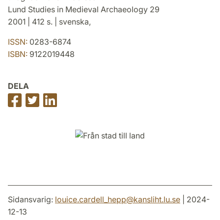
Lund Studies in Medieval Archaeology 29
2001 | 412 s. | svenska,
ISSN:
0283-6874
ISBN:
9122019448
DELA
Dela
Dela
Dela
på
på
på
Facebook
Twitter
LinkedIn
Sidansvarig:
louice.cardell_hepp
@
kansliht.lu
.
se
| 2024-
12-13