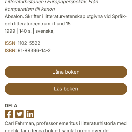
Litteraturhistorien i Europaperspektiv. Från
komparatism till kanon
Absalon. Skrifter i litteraturvetenskap utgivna vid Språk-
och litteraturcentrum i Lund 15
1999 | 140 s. | svenska,
ISSN:
1102-5522
ISBN:
91-88396-14-2
Låna boken
Läs boken
DELA
Dela
Dela
Dela
på
på
på
Carl Fehrman, professor emeritus i litteraturhistoria med
Facebook
Twitter
LinkedIn
poetik, tar i denna bok ett samlat grepp över det