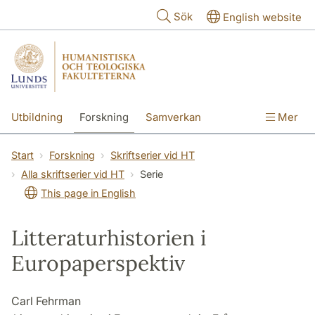
Hoppa till huvudinnehåll
Sök
English website
Utbildning
Forskning
Samverkan
Mer
Kontakt
Om fakulteterna
Start
Forskning
Skriftserier vid HT
Alla skriftserier vid HT
Serie
This page in English
Litteraturhistorien i
Europaperspektiv
Carl Fehrman