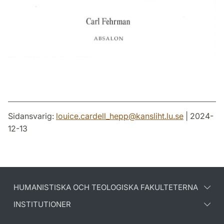
Sidansvarig:
louice.cardell_hepp
@
kansliht.lu
.
se
| 2024-
12-13
HUMANISTISKA OCH TEOLOGISKA FAKULTETERNA
INSTITUTIONER