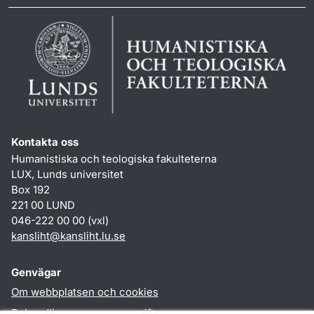
Kontakta oss
Humanistiska och teologiska fakulteterna
LUX, Lunds universitet
Box 192
221 00 LUND
046-222 00 00 (vxl)
kansliht
@
kansliht.lu
.
se
Genvägar
Om webbplatsen och cookies
Behandling av personuppgifter