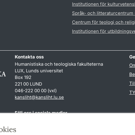
Institutionen för kulturveten
Språk- och litteraturcentrum
Centrum för teologi och reli
Institutionen för utbildnings
Kontakta oss
Ge
Humanistiska och teologiska fakulteterna
Om
LUX, Lunds universitet
Be
Box 192
Ti
221 00 LUND
046-222 00 00 (vxl)
TY
kansliht
@
kansliht.lu
.
se
Följ oss i sociala medier
Facebook
Youtube
okies