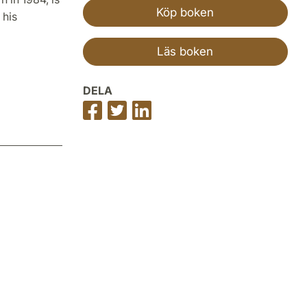
Köp boken
 his
Läs boken
DELA
Dela
Dela
Dela
på
på
på
Facebook
Twitter
LinkedIn