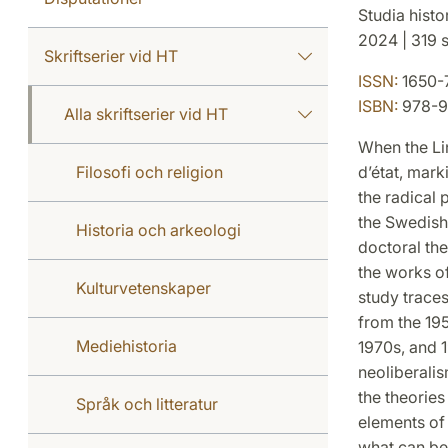
Studia hist
2024 | 319 s
Skriftserier vid HT
ISSN:
1650-
ISBN:
978-9
Alla skriftserier vid HT
When the Li
Filosofi och religion
d’état, mark
the radical 
the Swedish 
Historia och arkeologi
doctoral the
the works of
Kulturvetenskaper
study traces
from the 19
Mediehistoria
1970s, and 1
neoliberalis
the theorie
Språk och litteratur
elements of 
what can be 