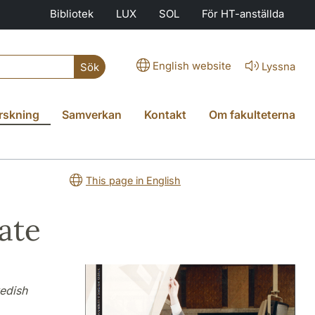
Bibliotek
LUX
SOL
För HT-anställda
English website
Lyssna
Sök
rskning
Samverkan
Kontakt
Om fakulteterna
This page in English
ate
wedish