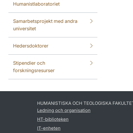
Humanistlaboratoriet
Samarbetsprojekt med andra
universitet
Hedersdoktorer
Stipendier och
forskningsresurser
HUMANISTISKA OCH TEOLOGISKA FAKULTE
Ledning och organisation
HT-biblioteken
IT-enheten