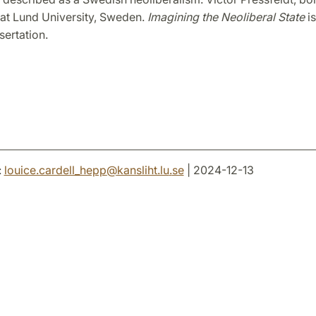
 at Lund University, Sweden.
Imagining the Neoliberal State
is
sertation.
:
louice.cardell_hepp
@
kansliht.lu
.
se
| 2024-12-13