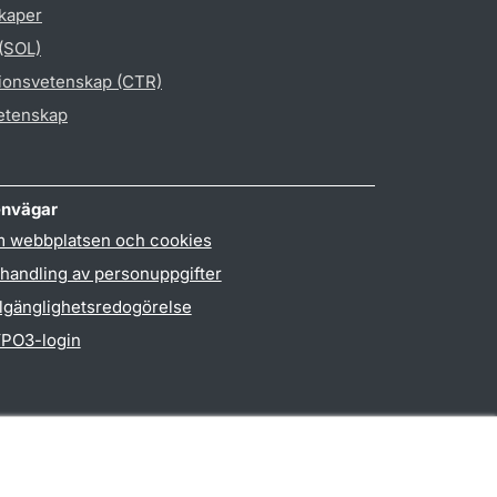
skaper
 (SOL)
gionsvetenskap (CTR)
vetenskap
nvägar
 webbplatsen och cookies
handling av personuppgifter
llgänglighetsredogörelse
PO3-login