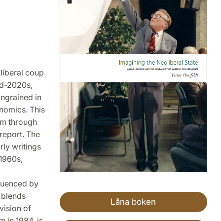
liberal coup
id-2020s,
ingrained in
onomics. This
sm through
report. The
rly writings
1960s,
fluenced by
 blends
Låna boken
vision of
 in 1984, is