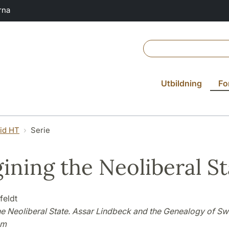
rna
Utbildning
Fo
vid HT
Serie
ining the Neoliberal St
feldt
he Neoliberal State. Assar Lindbeck and the Genealogy of S
sm