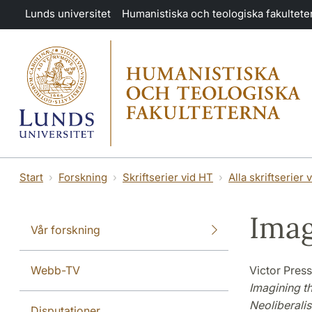
Hoppa till huvudinnehåll
Lunds universitet
Humanistiska och teologiska fakultete
Start
Forskning
Skriftserier vid HT
Alla skriftserier 
Imag
Vår forskning
Webb-TV
Victor Press
Imagining t
Neoliberali
Disputationer