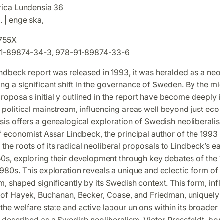
orica Lundensia 36
. | engelska,
755X
1-89874-34-3, 978-91-89874-33-6
ndbeck report was released in 1993, it was heralded as a neo
ing a significant shift in the governance of Sweden. By the m
proposals initially outlined in the report have become deeply 
political mainstream, influencing areas well beyond just ec
sis offers a genealogical exploration of Swedish neoliberali
 economist Assar Lindbeck, the principal author of the 1993 
 the roots of its radical neoliberal proposals to Lindbeck’s ea
50s, exploring their development through key debates of the 
980s. This exploration reveals a unique and eclectic form of
m, shaped significantly by its Swedish context. This form, in
s of Hayek, Buchanan, Becker, Coase, and Friedman, uniquely
the welfare state and active labour unions within its broader 
described as a Swedish neoliberalism. Victor Pressfeldt, born