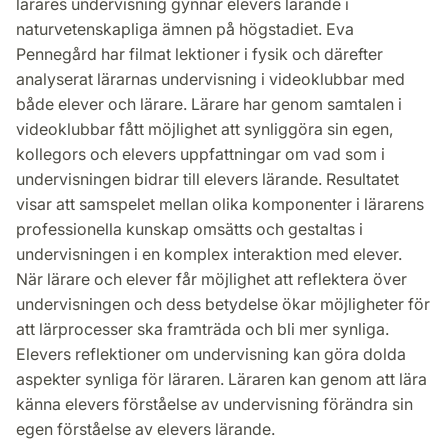
lärares undervisning gynnar elevers lärande i
naturvetenskapliga ämnen på högstadiet. Eva
Pennegård har filmat lektioner i fysik och därefter
analyserat lärarnas undervisning i videoklubbar med
både elever och lärare. Lärare har genom samtalen i
videoklubbar fått möjlighet att synliggöra sin egen,
kollegors och elevers uppfattningar om vad som i
undervisningen bidrar till elevers lärande. Resultatet
visar att samspelet mellan olika komponenter i lärarens
professionella kunskap omsätts och gestaltas i
undervisningen i en komplex interaktion med elever.
När lärare och elever får möjlighet att reflektera över
undervisningen och dess betydelse ökar möjligheter för
att lärprocesser ska framträda och bli mer synliga.
Elevers reflektioner om undervisning kan göra dolda
aspekter synliga för läraren. Läraren kan genom att lära
känna elevers förståelse av undervisning förändra sin
egen förståelse av elevers lärande.