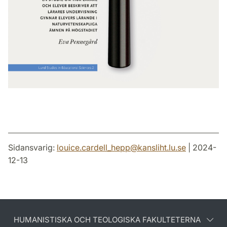
Sidansvarig:
louice.cardell_hepp
@
kansliht.lu
.
se
| 2024-
12-13
HUMANISTISKA OCH TEOLOGISKA FAKULTETERNA