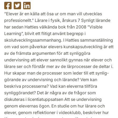
Dela
Dela
Dela
på
på
på
”Elever är en källa att ösa ur om man vill utvecklas
Facebook
Twitter
LinkedIn
professionellt.” Lärare i fysik, årskurs 7 Synligt lärande
har sedan Hatties välkända bok från 2008 ”Visible
Learning”, blivit ett flitigt använt begrepp i
skolutvecklingssammanhang. I Hatties sammanställning
om vad som påverkar elevers kunskapsutveckling är ett
av de främsta argumenten för att synliggöra
undervisning att elever sannolikt gynnas när elever och
lärare ser och förstår mer av de lärprocesser de deltar i.
Hur skapar man de processer som leder till ett synlig-
görande av undervisning och lärande? Vem kan
beskriva processerna? Vad kan eleverna tillföra
synliggörandet? Det är några av de frågor som
diskuteras i licentiatuppsatsen Att se undervisning
genom elevernas ögon. En studie om hur lärare och
elever, genom reflektioner i videoklubb, beskriver hur