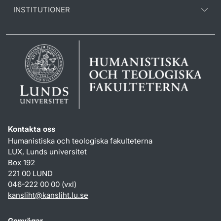
INSTITUTIONER
Kontakta oss
Humanistiska och teologiska fakulteterna
LUX, Lunds universitet
Box 192
221 00 LUND
046-222 00 00 (vxl)
kansliht
@
kansliht.lu
.
se
Genvägar