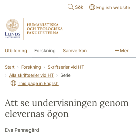
Hoppa till huvudinnehåll
Sök
English website
Utbildning
Forskning
Samverkan
Mer
Kontakt
Om fakulteterna
Start
Forskning
Skriftserier vid HT
Alla skriftserier vid HT
Serie
This page in English
Att se undervisningen genom
elevernas ögon
Eva Pennegård