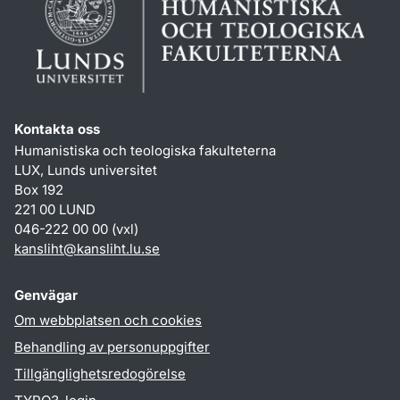
Kontakta oss
Humanistiska och teologiska fakulteterna
LUX, Lunds universitet
Box 192
221 00 LUND
046-222 00 00 (vxl)
kansliht
@
kansliht.lu
.
se
Genvägar
Om webbplatsen och cookies
Behandling av personuppgifter
Tillgänglighetsredogörelse