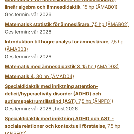
lineär algebra och ämnesdidaktik
,
15 hp
(ÄMAB01)
Ges termin: vår 2026
Matematisk statistik för ämneslärare
,
7,5 hp
(ÄMAB02)
Ges termin: vår 2026
Introduktion till högre analys för ämneslärare
,
7,5 hp
(ÄMAB03)
Ges termin: vår 2026
Matematik med ämnesdidaktik 3
,
15 hp
(ÄMAD03)
Matematik 4
,
30 hp
(ÄMAD04)
Specialdidaktik med inriktning attention-
deficit/hyperactivity disorder (ADHD) och
autismspektrumtillstånd (AST)
,
7,5 hp
(ÄNPF01)
Ges termin: vår 2026 , höst 2026
Specialdidaktik med inriktning ADHD och AST -
sociala relationer och kontextuell förståelse
,
7,5 hp
(ÄNPF02)