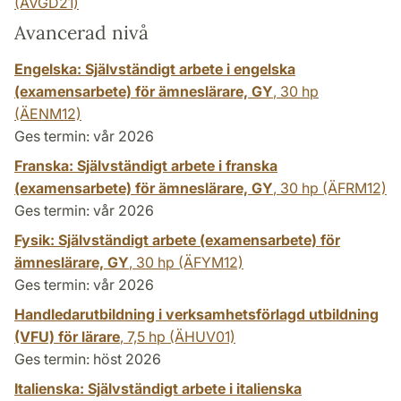
(ÄVGD21)
Avancerad nivå
Engelska: Självständigt arbete i engelska
(examensarbete) för ämneslärare, GY
,
30 hp
(ÄENM12)
Ges termin: vår 2026
Franska: Självständigt arbete i franska
(examensarbete) för ämneslärare, GY
,
30 hp
(ÄFRM12)
Ges termin: vår 2026
Fysik: Självständigt arbete (examensarbete) för
ämneslärare, GY
,
30 hp
(ÄFYM12)
Ges termin: vår 2026
Handledarutbildning i verksamhetsförlagd utbildning
(VFU) för lärare
,
7,5 hp
(ÄHUV01)
Ges termin: höst 2026
Italienska: Självständigt arbete i italienska