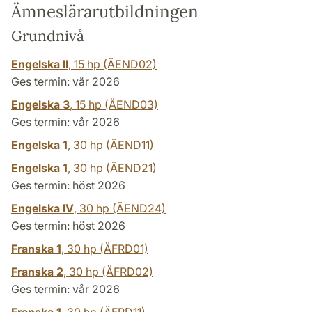
Ämneslärarutbildningen
Grundnivå
Engelska II
,
15 hp
(ÄEND02)
Ges termin: vår 2026
Engelska 3
,
15 hp
(ÄEND03)
Ges termin: vår 2026
Engelska 1
,
30 hp
(ÄEND11)
Engelska 1
,
30 hp
(ÄEND21)
Ges termin: höst 2026
Engelska IV
,
30 hp
(ÄEND24)
Ges termin: höst 2026
Franska 1
,
30 hp
(ÄFRD01)
Franska 2
,
30 hp
(ÄFRD02)
Ges termin: vår 2026
Franska 1
,
30 hp
(ÄFRD11)