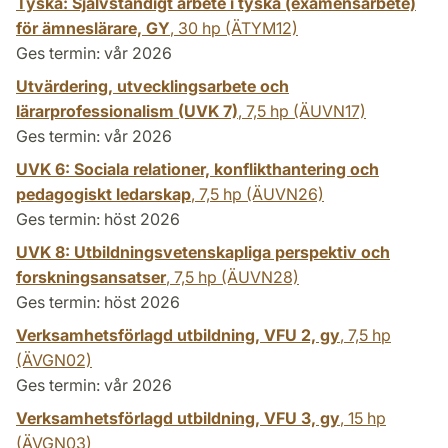
Tyska: Självständigt arbete i tyska (examensarbete)
för ämneslärare, GY
,
30 hp
(ÄTYM12)
Ges termin: vår 2026
Utvärdering, utvecklingsarbete och
lärarprofessionalism (UVK 7)
,
7,5 hp
(ÄUVN17)
Ges termin: vår 2026
UVK 6: Sociala relationer, konflikthantering och
pedagogiskt ledarskap
,
7,5 hp
(ÄUVN26)
Ges termin: höst 2026
UVK 8: Utbildningsvetenskapliga perspektiv och
forskningsansatser
,
7,5 hp
(ÄUVN28)
Ges termin: höst 2026
Verksamhetsförlagd utbildning, VFU 2, gy
,
7,5 hp
(ÄVGN02)
Ges termin: vår 2026
Verksamhetsförlagd utbildning, VFU 3, gy
,
15 hp
(ÄVGN03)