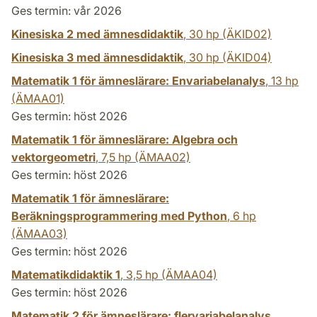
Ges termin: vår 2026
Kinesiska 2 med ämnesdidaktik
,
30 hp
(ÄKID02)
Kinesiska 3 med ämnesdidaktik
,
30 hp
(ÄKID04)
Matematik 1 för ämneslärare: Envariabelanalys
,
13 hp
(ÄMAA01)
Ges termin: höst 2026
Matematik 1 för ämneslärare: Algebra och
vektorgeometri
,
7,5 hp
(ÄMAA02)
Ges termin: höst 2026
Matematik 1 för ämneslärare:
Beräkningsprogrammering med Python
,
6 hp
(ÄMAA03)
Ges termin: höst 2026
Matematikdidaktik 1
,
3,5 hp
(ÄMAA04)
Ges termin: höst 2026
Matematik 2 för ämneslärare: flervariabelanalys,