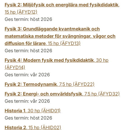
Fysik 2: Miljöfysik och energilära med fysikdidaktik
,
15 hp
(ÄFYD12)
Ges termin: höst 2026
Fysik 3: Grundläggande kvantmekanik och
matematiska metoder för svängningar, vågor och
diffusion för lärare
,
15 hp
(ÄFYD13)
Ges termin: höst 2026
Fysik 4: Modern fysik med fysikdidaktik
,
30 hp
(ÄFYD14)
Ges termin: vår 2026
Fysik 2: Termodynamik
,
7,5 hp
(ÄFYD22)
Fysik 2: Energi- och omvärldsfysik
,
7,5 hp
(ÄFYD32)
Ges termin: vår 2026
Historia 1
,
30 hp
(ÄHID01)
Ges termin: höst 2026
Historia 2
,
15 hp
(ÄHID02)