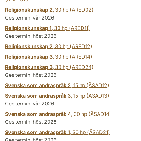
Religionskunskap 2
,
30 hp
(ÄRED02)
Ges termin: vår 2026
Religionskunskap 1
,
30 hp
(ÄRED11)
Ges termin: höst 2026
Religionskunskap 2
,
30 hp
(ÄRED12)
Religionskunskap 3
,
30 hp
(ÄRED14)
Religionskunskap 3
,
30 hp
(ÄRED24)
Ges termin: höst 2026
Svenska som andraspråk 2
,
15 hp
(ÄSAD12)
Svenska som andraspråk 3
,
15 hp
(ÄSAD13)
Ges termin: vår 2026
Svenska som andraspråk 4
,
30 hp
(ÄSAD14)
Ges termin: höst 2026
Svenska som andraspråk 1
,
30 hp
(ÄSAD21)
Ges termin: höst 2026