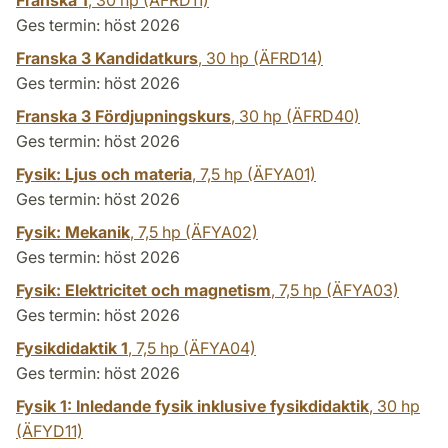
Ges termin: höst 2026
Franska 3 Kandidatkurs
,
30 hp
(ÄFRD14)
Ges termin: höst 2026
Franska 3 Fördjupningskurs
,
30 hp
(ÄFRD40)
Ges termin: höst 2026
Fysik: Ljus och materia
,
7,5 hp
(ÄFYA01)
Ges termin: höst 2026
Fysik: Mekanik
,
7,5 hp
(ÄFYA02)
Ges termin: höst 2026
Fysik: Elektricitet och magnetism
,
7,5 hp
(ÄFYA03)
Ges termin: höst 2026
Fysikdidaktik 1
,
7,5 hp
(ÄFYA04)
Ges termin: höst 2026
Fysik 1: Inledande fysik inklusive fysikdidaktik
,
30 hp
(ÄFYD11)