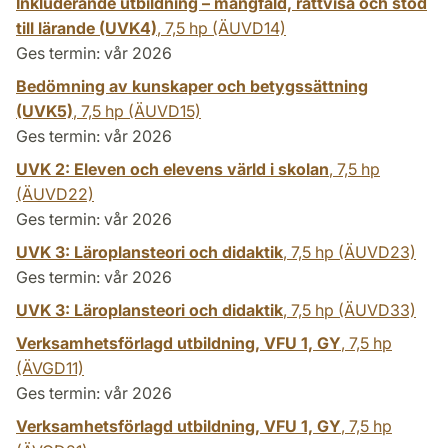
Inkluderande utbildning – mångfald, rättvisa och stöd
till lärande (UVK4)
,
7,5 hp
(ÄUVD14)
Ges termin: vår 2026
Bedömning av kunskaper och betygssättning
(UVK5)
,
7,5 hp
(ÄUVD15)
Ges termin: vår 2026
UVK 2: Eleven och elevens värld i skolan
,
7,5 hp
(ÄUVD22)
Ges termin: vår 2026
UVK 3: Läroplansteori och didaktik
,
7,5 hp
(ÄUVD23)
Ges termin: vår 2026
UVK 3: Läroplansteori och didaktik
,
7,5 hp
(ÄUVD33)
Verksamhetsförlagd utbildning, VFU 1, GY
,
7,5 hp
(ÄVGD11)
Ges termin: vår 2026
Verksamhetsförlagd utbildning, VFU 1, GY
,
7,5 hp