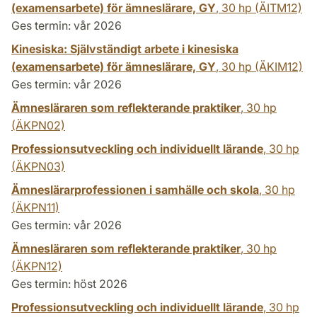
(examensarbete) för ämneslärare, GY
,
30 hp
(ÄITM12)
Ges termin: vår 2026
Kinesiska: Självständigt arbete i kinesiska
(examensarbete) för ämneslärare, GY
,
30 hp
(ÄKIM12)
Ges termin: vår 2026
Ämnesläraren som reflekterande praktiker
,
30 hp
(ÄKPN02)
Professionsutveckling och individuellt lärande
,
30 hp
(ÄKPN03)
Ämneslärarprofessionen i samhälle och skola
,
30 hp
(ÄKPN11)
Ges termin: vår 2026
Ämnesläraren som reflekterande praktiker
,
30 hp
(ÄKPN12)
Ges termin: höst 2026
Professionsutveckling och individuellt lärande
,
30 hp