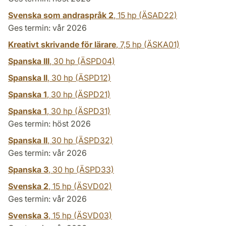
Svenska som andraspråk 2
,
15 hp
(ÄSAD22)
Ges termin: vår 2026
Kreativt skrivande för lärare
,
7,5 hp
(ÄSKA01)
Spanska III
,
30 hp
(ÄSPD04)
Spanska II
,
30 hp
(ÄSPD12)
Spanska 1
,
30 hp
(ÄSPD21)
Spanska 1
,
30 hp
(ÄSPD31)
Ges termin: höst 2026
Spanska II
,
30 hp
(ÄSPD32)
Ges termin: vår 2026
Spanska 3
,
30 hp
(ÄSPD33)
Svenska 2
,
15 hp
(ÄSVD02)
Ges termin: vår 2026
Svenska 3
,
15 hp
(ÄSVD03)