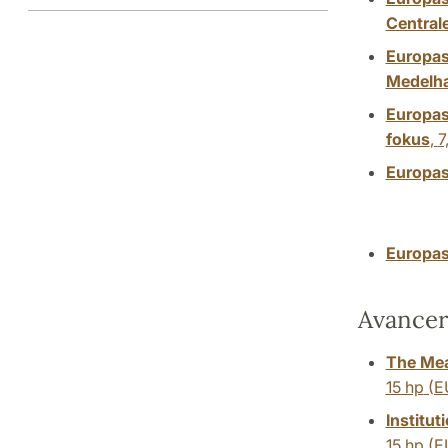
Central
Europas
Medelha
Europas
fokus
,
7
Europas
Europas
Avancer
The Mea
15 hp
(E
Institu
15 hp
(E