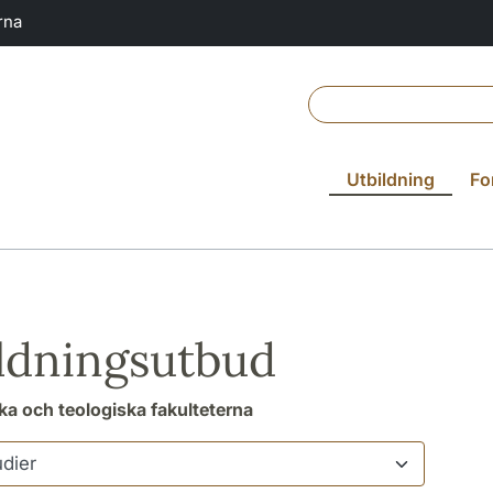
rna
Utbildning
Fo
ldningsutbud
a och teologiska fakulteterna