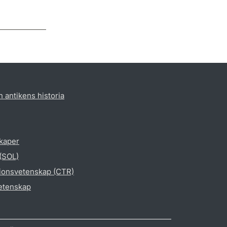
h antikens historia
skaper
 (SOL)
gionsvetenskap (CTR)
vetenskap