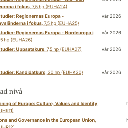
europa i fokus
,
7,5 hp
(EUHA24)
tudier: Regionernas Europa -
vår 2026
vsländerna i fokus
,
7,5 hp
(EUHA25)
tudier: Regionernas Europa - Nordeuropa i
vår 2026
,5 hp
(EUHA26)
tudier: Uppsatskurs
,
7,5 hp
(EUHA27)
vår 2026
tudier: Kandidatkurs
,
30 hp
(EUHK30)
vår 2026
ad nivå
ning of Europe: Culture, Values and Identity
,
UHR11)
tions and Governance in the European Union
,
UHR12)