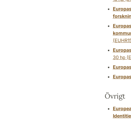
Europast
forskni
Europas
kommuni
(EUHR15
Europas
30 hp
(E
Europas
Europas
Övrigt
European
Identiti