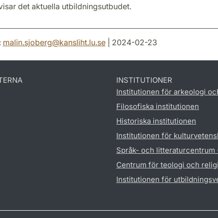
isar det aktuella utbildningsutbudet.
:
malin.sjoberg
@
kansliht.lu
.
se
| 2024-02-23
TERNA
INSTITUTIONER
Institutionen för arkeologi oc
Filosofiska institutionen
Historiska institutionen
Institutionen för kulturveten
Språk- och litteraturcentrum
Centrum för teologi och reli
Institutionen för utbildnings