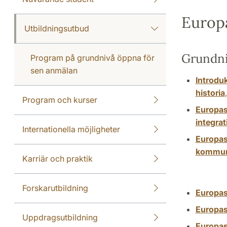
Europ
Utbildningsutbud
Grundn
Program på grundnivå öppna för
sen anmälan
Introduk
historia
Program och kurser
Europas
integra
Internationella möjligheter
Europas
kommuni
Karriär och praktik
Forskarutbildning
Europas
Europas
Uppdragsutbildning
Europas