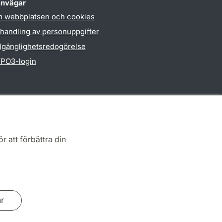
nvägar
 webbplatsen och cookies
handling av personuppgifter
llgänglighetsredogörelse
PO3-login
r att förbättra din
ar