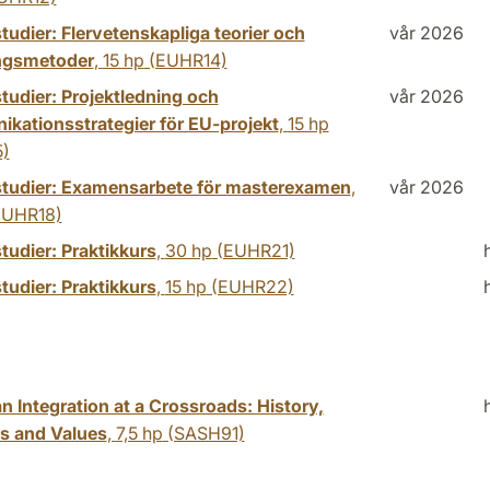
udier: Flervetenskapliga teorier och
vår 2026
ngsmetoder
,
15 hp
(EUHR14)
tudier: Projektledning och
vår 2026
kationsstrategier för EU-projekt
,
15 hp
)
tudier: Examensarbete för masterexamen
,
vår 2026
UHR18)
tudier: Praktikkurs
,
30 hp
(EUHR21)
tudier: Praktikkurs
,
15 hp
(EUHR22)
 Integration at a Crossroads: History,
es and Values
,
7,5 hp
(SASH91)