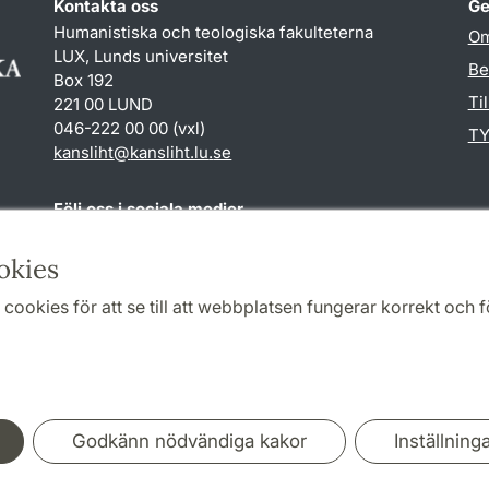
Kontakta oss
Ge
Humanistiska och teologiska fakulteterna
Om
LUX, Lunds universitet
Be
Box 192
Ti
221 00 LUND
046-222 00 00 (vxl)
TY
kansliht
@
kansliht.lu
.
se
Följ oss i sociala medier
Facebook
Youtube
okies
cookies för att se till att webbplatsen fungerar korrekt och fö
Samarbeten och nätverk
Godkänn nödvändiga kakor
Inställning