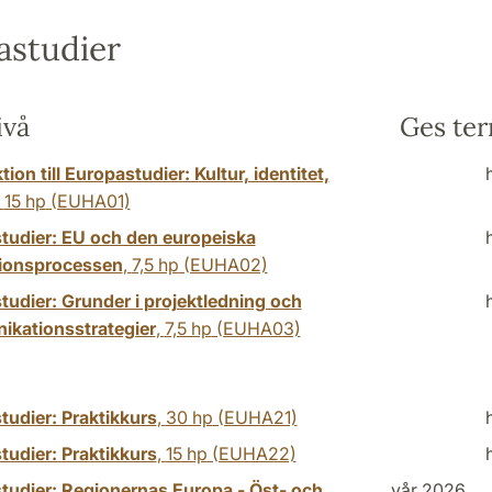
astudier
ivå
Ges te
tion till Europastudier: Kultur, identitet,
,
15 hp
(EUHA01)
tudier: EU och den europeiska
tionsprocessen
,
7,5 hp
(EUHA02)
tudier: Grunder i projektledning och
kationsstrategier
,
7,5 hp
(EUHA03)
tudier: Praktikkurs
,
30 hp
(EUHA21)
tudier: Praktikkurs
,
15 hp
(EUHA22)
tudier: Regionernas Europa - Öst- och
vår 2026