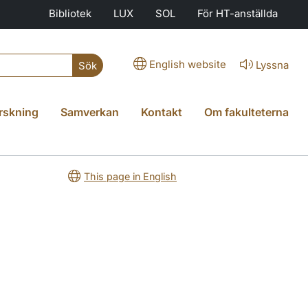
Bibliotek
LUX
SOL
För HT-anställda
English website
Lyssna
Sök
rskning
Samverkan
Kontakt
Om fakulteterna
This page in English