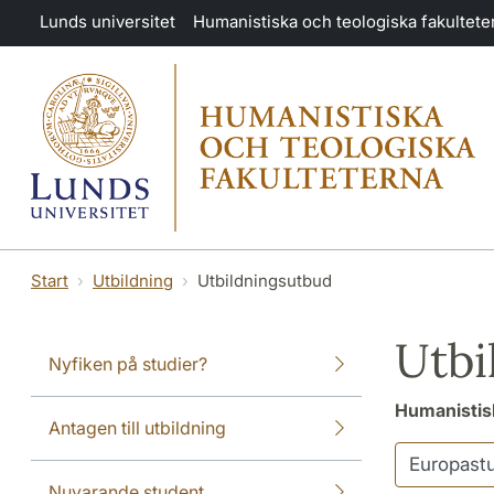
Hoppa till huvudinnehåll
Lunds universitet
Humanistiska och teologiska fakultete
Start
Utbildning
Utbildningsutbud
Utbi
Nyfiken på studier?
Humanistisk
Antagen till utbildning
Nuvarande student