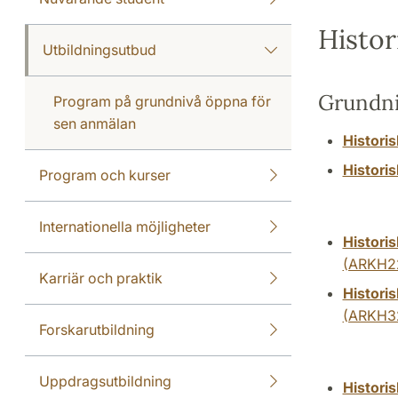
Histor
Utbildningsutbud
Grundn
Program på grundnivå öppna för
sen anmälan
Histori
Histori
Program och kurser
Internationella möjligheter
Historis
(ARKH2
Karriär och praktik
Historis
(ARKH3
Forskarutbildning
Uppdragsutbildning
Historis