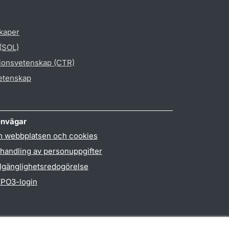
skaper
 (SOL)
gionsvetenskap (CTR)
vetenskap
nvägar
 webbplatsen och cookies
handling av personuppgifter
llgänglighetsredogörelse
PO3-login