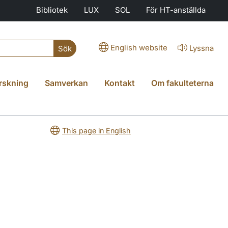
Bibliotek
LUX
SOL
För HT-anställda
English website
Lyssna
Sök
rskning
Samverkan
Kontakt
Om fakulteterna
This page in English