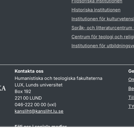
Filosofiska institutionen
Historiska institutionen
Institutionen för kulturveten
Språk- och litteraturcentrum
Centrum för teologi och reli
Institutionen för utbildnings
Kontakta oss
Ge
Humanistiska och teologiska fakulteterna
Om
LUX, Lunds universitet
Be
Box 192
Ti
221 00 LUND
046-222 00 00 (vxl)
TY
kansliht
@
kansliht.lu
.
se
Följ oss i sociala medier