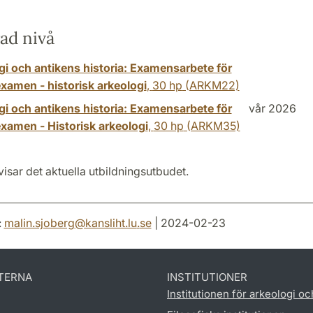
ad nivå
gi och antikens historia: Examensarbete för
xamen - historisk arkeologi
,
30 hp
(ARKM22)
gi och antikens historia: Examensarbete för
vår 2026
xamen - Historisk arkeologi
,
30 hp
(ARKM35)
isar det aktuella utbildningsutbudet.
:
malin.sjoberg
@
kansliht.lu
.
se
| 2024-02-23
TERNA
INSTITUTIONER
Institutionen för arkeologi oc