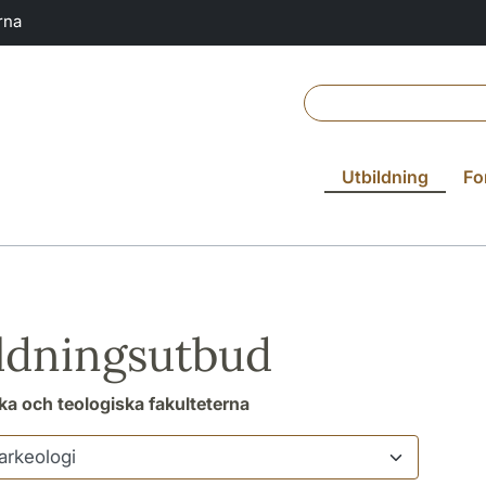
rna
Utbildning
Fo
ldningsutbud
a och teologiska fakulteterna