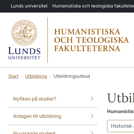
Hoppa till huvudinnehåll
Lunds universitet
Humanistiska och teologiska fakultete
Start
Utbildning
Utbildningsutbud
Utbi
Nyfiken på studier?
Humanistisk
Antagen till utbildning
Nuvarande student