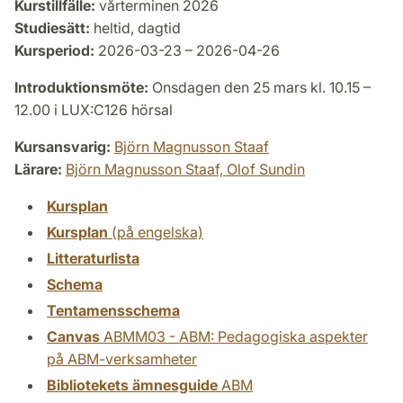
Kurstillfälle:
vårterminen 2026
Studiesätt:
heltid, dagtid
Kursperiod:
2026-03-23 – 2026-04-26
Introduktionsmöte:
Onsdagen den 25 mars kl. 10.15 –
12.00 i LUX:C126 hörsal
Kursansvarig:
Björn Magnusson Staaf
Lärare:
Björn Magnusson Staaf,
Olof Sundin
Kursplan
Kursplan
(på engelska)
Litteraturlista
Schema
Tentamensschema
Canvas
ABMM03 - ABM: Pedagogiska aspekter
på ABM-verksamheter
Bibliotekets ämnesguide
ABM