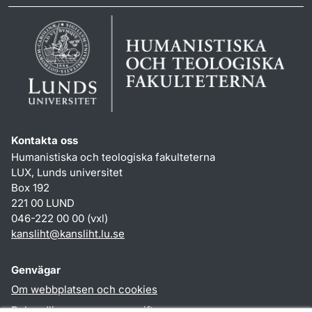
Kontakta oss
Humanistiska och teologiska fakulteterna
LUX, Lunds universitet
Box 192
221 00 LUND
046-222 00 00 (vxl)
kansliht
@
kansliht.lu
.
se
Genvägar
Om webbplatsen och cookies
Behandling av personuppgifter