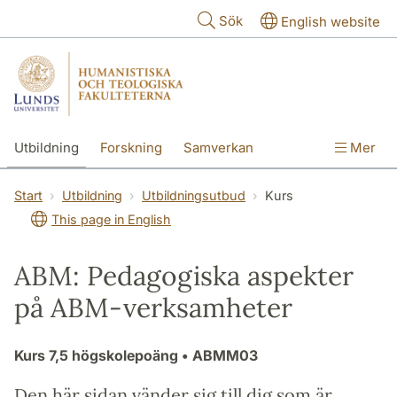
Hoppa till huvudinnehåll
Sök
English website
Utbildning
Forskning
Samverkan
Mer
Kontakt
Om fakulteterna
Start
Utbildning
Utbildningsutbud
Kurs
This page in English
ABM: Pedagogiska aspekter
på ABM-verksamheter
Kurs
7,5 högskolepoäng
• ABMM03
Den här sidan vänder sig till dig som är