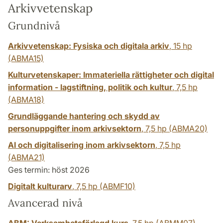
Arkivvetenskap
Grundnivå
Arkivvetenskap: Fysiska och digitala arkiv
,
15 hp
(ABMA15)
Kulturvetenskaper: Immateriella rättigheter och digital
information - lagstiftning, politik och kultur
,
7,5 hp
(ABMA18)
Grundläggande hantering och skydd av
personuppgifter inom arkivsektorn
,
7,5 hp
(ABMA20)
AI och digitalisering inom arkivsektorn
,
7,5 hp
(ABMA21)
Ges termin: höst 2026
Digitalt kulturarv
,
7,5 hp
(ABMF10)
Avancerad nivå
ABM: Verksamhetsförlagd kurs
,
7,5 hp
(ABMM07)