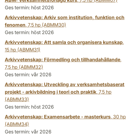
Ges termin: höst 2026
Arkivvetenskap: Arkiv som institution, funktion och
fenomen
,
7,5 hp
(ABMM30)
Ges termin: höst 2026
Arkivvetenskap: Att samla och organisera kunskap
,
15 hp
(ABMM31)
Arkivvetenskap: Förmedling och tillhandahållande
,
7,5 hp
(ABMM32)
Ges termin: vår 2026
Arkivvetenskap: Utveckling av verksamhetsbaserat
projekt - arkivbildning i teori och praktik
,
7,5 hp
(ABMM33)
Ges termin: höst 2026
Arkivvetenskap: Examensarbete - masterkurs
,
30 hp
(ABMM34)
Ges termin: vår 2026