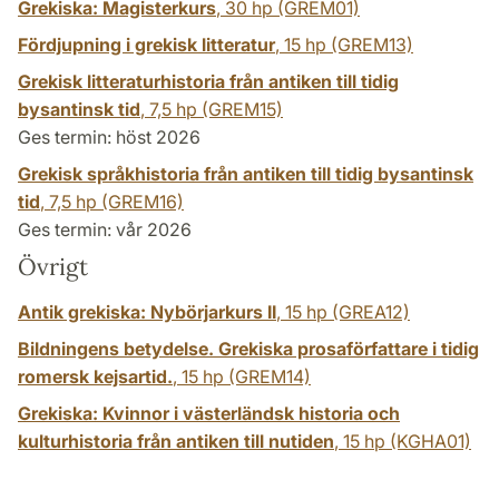
Grekiska: Magisterkurs
,
30 hp
(GREM01)
Fördjupning i grekisk litteratur
,
15 hp
(GREM13)
Grekisk litteraturhistoria från antiken till tidig
bysantinsk tid
,
7,5 hp
(GREM15)
Ges termin: höst 2026
Grekisk språkhistoria från antiken till tidig bysantinsk
tid
,
7,5 hp
(GREM16)
Ges termin: vår 2026
Övrigt
Antik grekiska: Nybörjarkurs II
,
15 hp
(GREA12)
Bildningens betydelse. Grekiska prosaförfattare i tidig
romersk kejsartid.
,
15 hp
(GREM14)
Grekiska: Kvinnor i västerländsk historia och
kulturhistoria från antiken till nutiden
,
15 hp
(KGHA01)