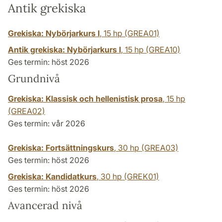
Antik grekiska
Grekiska: Nybörjarkurs I
,
15 hp
(GREA01)
Antik grekiska: Nybörjarkurs I
,
15 hp
(GREA10)
Ges termin: höst 2026
Grundnivå
Grekiska: Klassisk och hellenistisk prosa
,
15 hp
(GREA02)
Ges termin: vår 2026
Grekiska: Fortsättningskurs
,
30 hp
(GREA03)
Ges termin: höst 2026
Grekiska: Kandidatkurs
,
30 hp
(GREK01)
Ges termin: höst 2026
Avancerad nivå