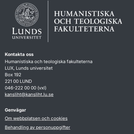
Kontakta oss
Humanistiska och teologiska fakulteterna
LUX, Lunds universitet
Box 192
221 00 LUND
046-222 00 00 (vxl)
kansliht
@
kansliht.lu
.
se
Genvägar
Om webbplatsen och cookies
Behandling av personuppgifter