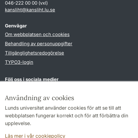
046-222 00 00 (vxl)
kansliht
@
kansliht.lu
.
se
Genvägar
Om webbplatsen och cookies
Behandling av personuppgifter
Tillgänglighetsredogörelse
TYPO3-login
Följ oss i sociala medier
Facebook
Youtube
Användning av cookies
Lunds universitet använder cookies för att se till att
webbplatsen fungerar korrekt och för att förbättra din
Samarbeten och nätverk
upplevelse.
Läs mer i vår cookiepolicy