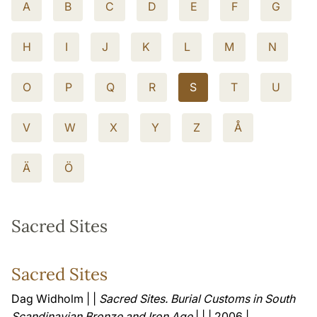
A
B
C
D
E
F
G
H
I
J
K
L
M
N
O
P
Q
R
S
T
U
V
W
X
Y
Z
Å
Ä
Ö
Sacred Sites
Sacred Sites
Dag Widholm | |
Sacred Sites. Burial Customs in South
Scandinavian Bronze and Iron Age
| | | 2006 |