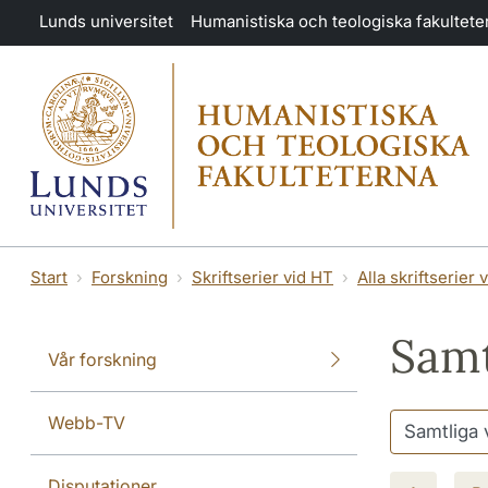
Hoppa till huvudinnehåll
Lunds universitet
Humanistiska och teologiska fakultete
Start
Forskning
Skriftserier vid HT
Alla skriftserier 
Samt
Vår forskning
Webb-TV
Disputationer