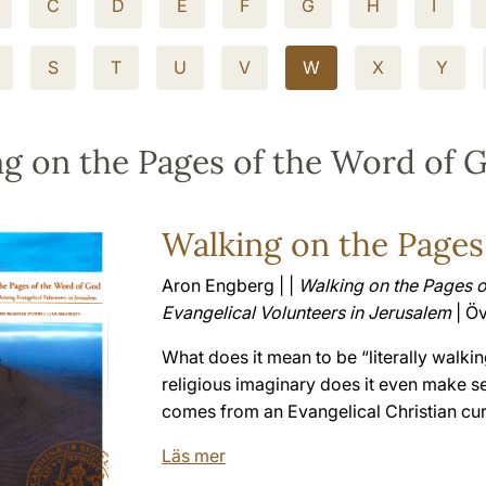
C
D
E
F
G
H
I
S
T
U
V
W
X
Y
g on the Pages of the Word of 
Walking on the Pages
Aron Engberg | |
Walking on the Pages o
Evangelical Volunteers in Jerusalem
| Öv
What does it mean to be “literally walki
religious imaginary does it even make se
comes from an Evangelical Christian curre
Läs mer