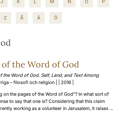
J
K
L
M
N
O
P
Z
Å
Ä
Ö
God
 of the Word of God
f the Word of God. Self, Land, and Text Among
riga – filosofi och religion | | 2016 |
ng on the pages of the Word of God”? In what sort of
nse to say that one is? Considering that this claim
ntly working as a volunteer in Jerusalem, it raises ...