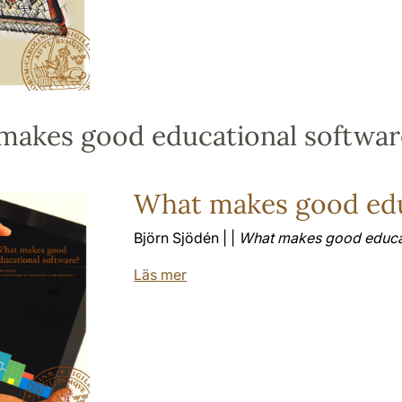
makes good educational softwar
What makes good edu
Björn Sjödén | |
What makes good educat
Läs mer