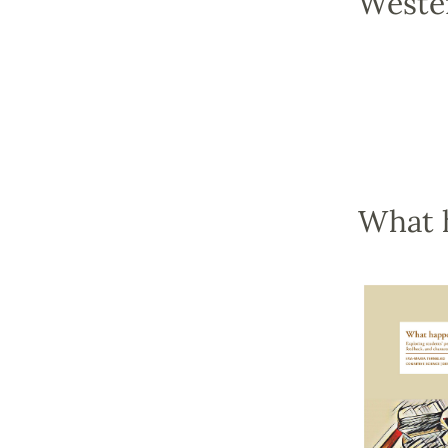
Weste
What h