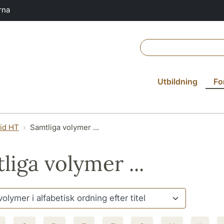
rna
Utbildning
Fo
vid HT
Samtliga volymer ...
liga volymer ...