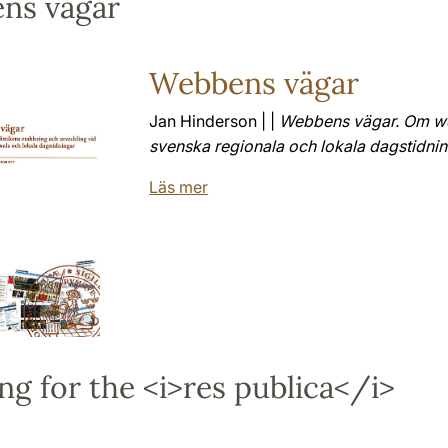
ns vägar
Webbens vägar
Jan Hinderson | |
Webbens vägar. Om web
svenska regionala och lokala dagstidni
Läs mer
g for the <i>res publica</i>