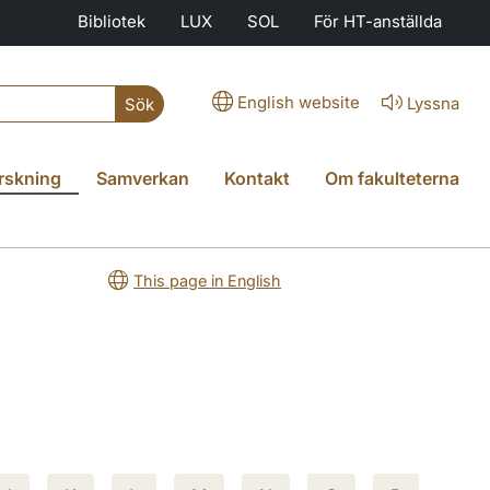
Bibliotek
LUX
SOL
För HT-anställda
English website
Lyssna
Sök
rskning
Samverkan
Kontakt
Om fakulteterna
This page in English