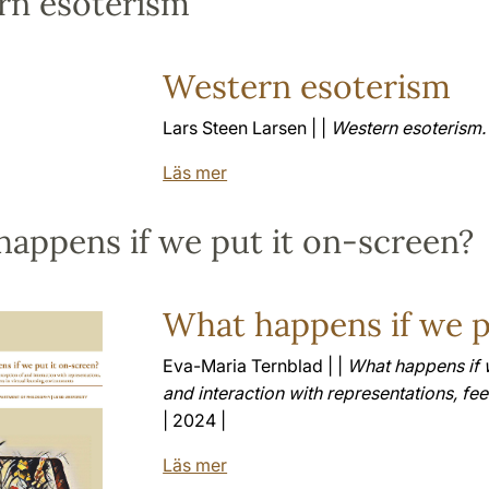
rn esoterism
Western esoterism
Lars Steen Larsen | |
Western esoterism. 
Läs mer
appens if we put it on-screen?
What happens if we p
Eva-Maria Ternblad | |
What happens if w
and interaction with representations, fe
| 2024 |
Läs mer