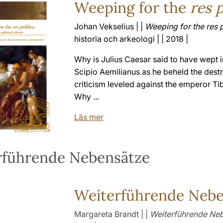
Weeping for the
res 
Johan Vekselius | |
Weeping for the
res 
historia och arkeologi | | 2018 |
Why is Julius Caesar said to have wept in
Scipio Aemilianus as he beheld the des
criticism leveled against the emperor Ti
Why ...
Läs mer
rführende Nebensätze
Weiterführende Nebe
Margareta Brandt | |
Weiterführende Neb